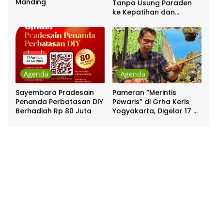
Manding
Tanpa Usung Paraden
ke Kepatihan dan
Pakualaman
Agenda
Agenda
Sayembara Pradesain
Pameran “Merintis
Penanda Perbatasan DIY
Pewaris” di Grha Keris
Berhadiah Rp 80 Juta
Yogyakarta, Digelar 17 –
20 April