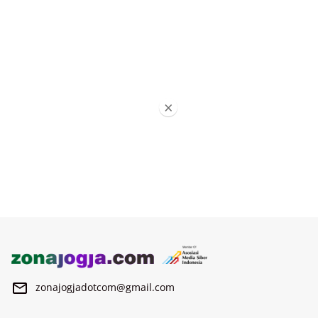
×
zonajogjadotcom@gmail.com