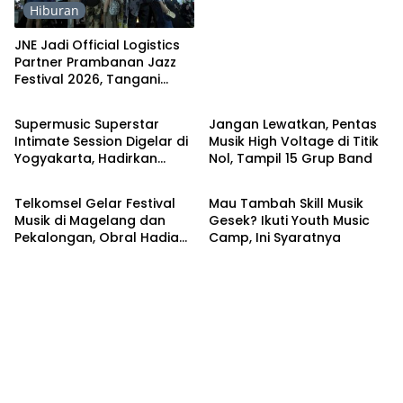
Hiburan
JNE Jadi Official Logistics
Partner Prambanan Jazz
Festival 2026, Tangani
Hiburan
Hiburan
Seluruh Pergerakan
Kebutuhan Konser
Supermusic Superstar
Jangan Lewatkan, Pentas
Intimate Session Digelar di
Musik High Voltage di Titik
Yogyakarta, Hadirkan
Nol, Tampil 15 Grup Band
Uncategorized
Hiburan
Band MORFEM
Telkomsel Gelar Festival
Mau Tambah Skill Musik
Musik di Magelang dan
Gesek? Ikuti Youth Music
Pekalongan, Obral Hadiah
Camp, Ini Syaratnya
bagi Pengguna by.U