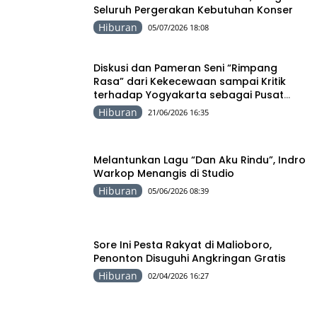
Seluruh Pergerakan Kebutuhan Konser
Hiburan
05/07/2026 18:08
Diskusi dan Pameran Seni “Rimpang
Rasa” dari Kekecewaan sampai Kritik
terhadap Yogyakarta sebagai Pusat
Pergerakan Seni Rupa Indonesia
Hiburan
21/06/2026 16:35
Melantunkan Lagu “Dan Aku Rindu”, Indro
Warkop Menangis di Studio
Hiburan
05/06/2026 08:39
Sore Ini Pesta Rakyat di Malioboro,
Penonton Disuguhi Angkringan Gratis
Hiburan
02/04/2026 16:27