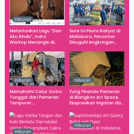
Rupa Indonesia
Hiburan
Hiburan
Melantunkan Lagu “Dan
Sore Ini Pesta Rakyat di
Aku Rindu”, Indro
Malioboro, Penonton
Warkop Menangis di
Disuguhi Angkringan
Studio
Gratis
Hiburan
Hiburan
Memahami Catur Gotro
Yung Finando Pameran
Tunggal dari Pameran
di Blangkon Art Space,
Temporer
Ekspresikan Ingatan dan
Smarabawana
Emosi
Hiburan
Hiburan