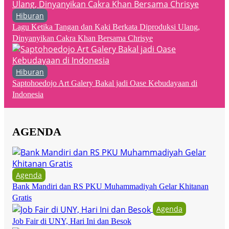
Hiburan
Lagu Ketika Tangan dan Kaki Berkata Diproduksi Ulang,
Dinyanyikan Cakra Khan Bersama Chrisye
Hiburan
Saptohoedojo Art Galery Bakal jadi Oase Kebudayaan di
Indonesia
AGENDA
Agenda
Bank Mandiri dan RS PKU Muhammadiyah Gelar Khitanan
Gratis
Agenda
Job Fair di UNY, Hari Ini dan Besok