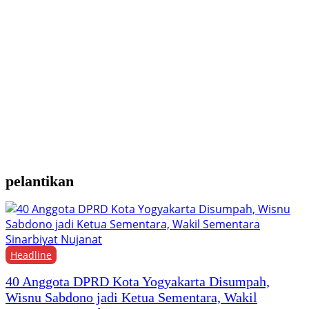
Y
M
H
F
pelantikan
Headline
40 Anggota DPRD Kota Yogyakarta Disumpah,
Wisnu Sabdono jadi Ketua Sementara, Wakil