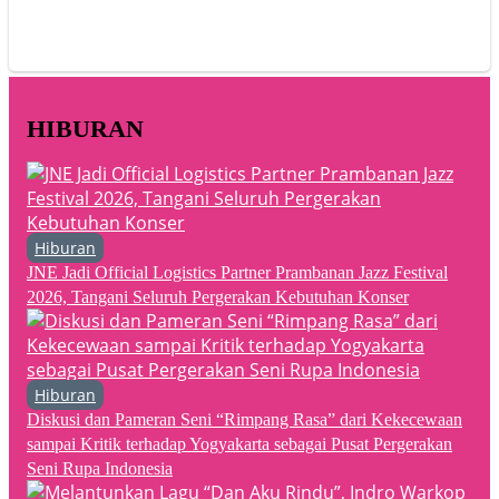
HIBURAN
Hiburan
JNE Jadi Official Logistics Partner Prambanan Jazz Festival
2026, Tangani Seluruh Pergerakan Kebutuhan Konser
Hiburan
Diskusi dan Pameran Seni “Rimpang Rasa” dari Kekecewaan
sampai Kritik terhadap Yogyakarta sebagai Pusat Pergerakan
Seni Rupa Indonesia