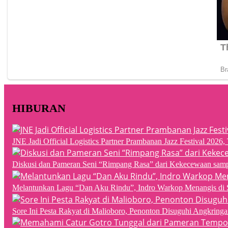
HIBURAN
JNE Jadi Official Logistics Partner Prambanan Jazz Festival 202
Diskusi dan Pameran Seni “Rimpang Rasa” dari Kekecewaan sampai
Melantunkan Lagu “Dan Aku Rindu”, Indro Warkop Menangis di 
Sore Ini Pesta Rakyat di Malioboro, Penonton Disuguhi Angkringa