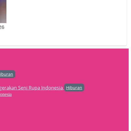
iburan
Hiburan
onesia