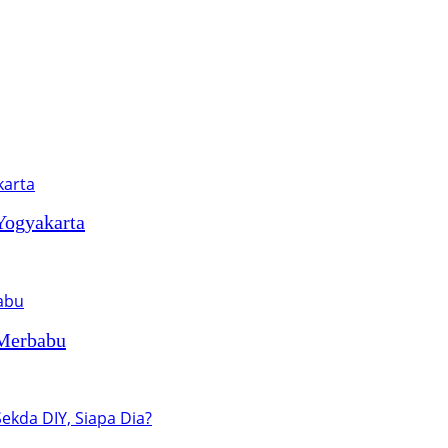
Yogyakarta
 Merbabu