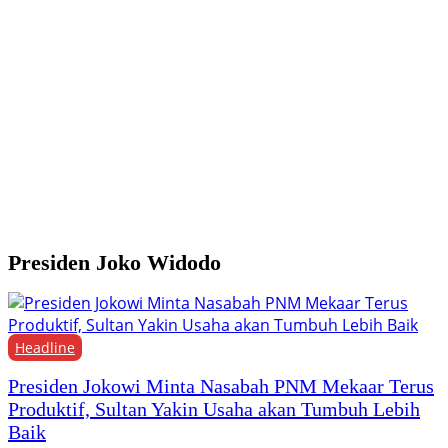
G
1
K
P
Presiden Joko Widodo
Headline
Presiden Jokowi Minta Nasabah PNM Mekaar Terus
Produktif, Sultan Yakin Usaha akan Tumbuh Lebih
Baik