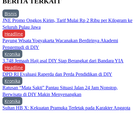
BERITA TERKAIT
Bisnis
JNE Promo Ongkos Kirim, Tarif Mulai Rp 2 Ribu per Kilogram ke
Seluruh Pulau Jawa
Headline
Payung Wisata Yogyakarta Wacanakan Berdirinya Akademi
Pengemudi di DIY
Kronika
3.748 Jemaah Haji asal DIY Siap Berangkat dari Bandara YIA
Headline
DPD RI Evaluasi Raperda dan Perda Pendidikan di DIY
Kronika
Ratusan “Mata Sakti” Pantau Situasi Jalan 24 Jam Nonstop,
Berwisata di DIY Makin Menyenangkan
Kronika
Sultan HB X: Kekuatan Pramuka Terletak pada Karakter Anggota