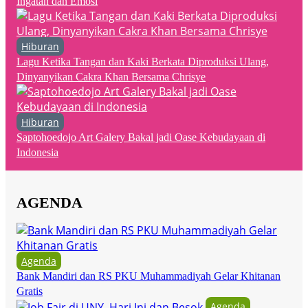
Ingatan dan Emosi
Hiburan
Lagu Ketika Tangan dan Kaki Berkata Diproduksi Ulang,
Dinyanyikan Cakra Khan Bersama Chrisye
Hiburan
Saptohoedojo Art Galery Bakal jadi Oase Kebudayaan di
Indonesia
AGENDA
Agenda
Bank Mandiri dan RS PKU Muhammadiyah Gelar Khitanan
Gratis
Agenda