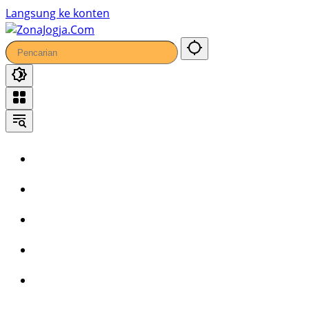
40
Langsung ke konten
Home
Headline
Kronika
Bisnis
Wisata