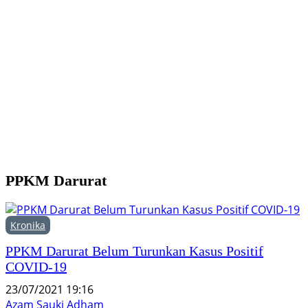
Y
M
H
F
PPKM Darurat
Kronika
PPKM Darurat Belum Turunkan Kasus Positif
COVID-19
23/07/2021 19:16
Azam Sauki Adham