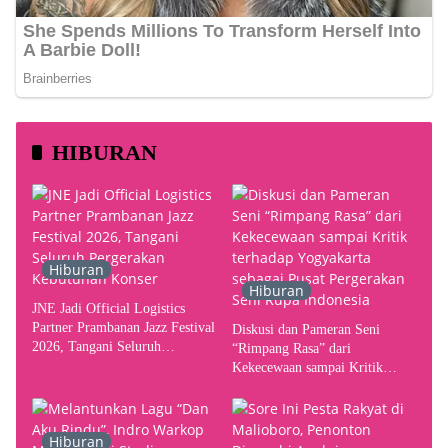
HIBURAN
Hiburan
Hiburan
JNE Jadi Official Logistics
Partner Prambanan Jazz Festival
Diskusi dan Pameran Seni
2026, Tangani Seluruh
“Rimpang Rasa” dari
Pergerakan Kebutuhan Konser
Kekecewaan sampai Kritik
terhadap Yogyakarta sebagai
Pusat Pergerakan Seni Rupa
Indonesia
Hiburan