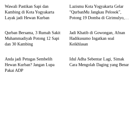
Wawali Pastikan Sapi dan
Lazismu Kota Yogyakarta Gelar
Kambing di Kota Yogyakarta
“QurbanMu Jangkau Pelosok”,
Layak jadi Hewan Kurban
Potong 19 Domba di Girimulyo,
Kronika
Kronika
Kulon Progo
Qurban Bersama, 3 Rumah Sakit
Jadi Khatib di Gowongan, Afnan
Muhammadiyah Potong 12 Sapi
Hadikusumo Ingatkan soal
dan 30 Kambing
Keikhlasan
Kronika
Kesehatan
Anda jadi Petugas Sembelih
Idul Adha Sebentar Lagi, Simak
Hewan Kurban? Jangan Lupa
Cara Mengolah Daging yang Benar
Pakai ADP