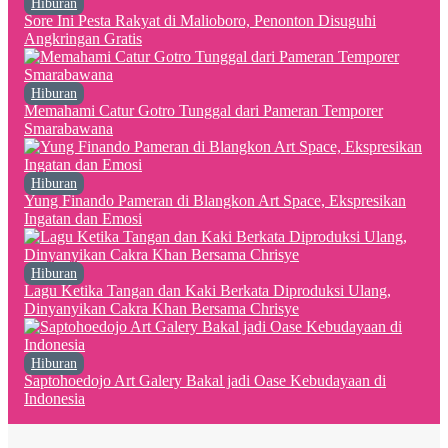
Hiburan
Sore Ini Pesta Rakyat di Malioboro, Penonton Disuguhi
Angkringan Gratis
Hiburan
Memahami Catur Gotro Tunggal dari Pameran Temporer
Smarabawana
Hiburan
Yung Finando Pameran di Blangkon Art Space, Ekspresikan
Ingatan dan Emosi
Hiburan
Lagu Ketika Tangan dan Kaki Berkata Diproduksi Ulang,
Dinyanyikan Cakra Khan Bersama Chrisye
Hiburan
Saptohoedojo Art Galery Bakal jadi Oase Kebudayaan di
Indonesia