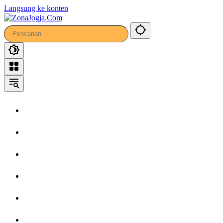
12
Langsung ke konten
Home
Headline
Kronika
Bisnis
Wisata
Hiburan