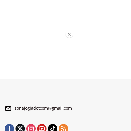
×
zonajogjadotcom@gmail.com