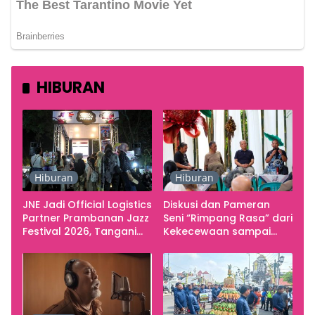
HIBURAN
Hiburan
Hiburan
JNE Jadi Official Logistics
Diskusi dan Pameran
Partner Prambanan Jazz
Seni “Rimpang Rasa” dari
Festival 2026, Tangani
Kekecewaan sampai
Seluruh Pergerakan
Kritik terhadap
Kebutuhan Konser
Yogyakarta sebagai
Pusat Pergerakan Seni
Rupa Indonesia