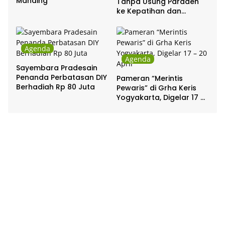
Manding
Tanpa Usung Paraden
ke Kepatihan dan
Pakualaman
Agenda
Agenda
Sayembara Pradesain
Penanda Perbatasan DIY
Pameran “Merintis
Berhadiah Rp 80 Juta
Pewaris” di Grha Keris
Yogyakarta, Digelar 17 –
20 April