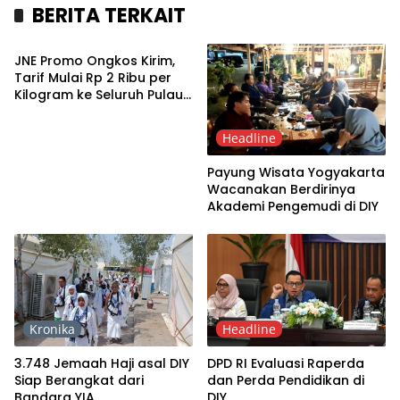
BERITA TERKAIT
Bisnis
JNE Promo Ongkos Kirim,
Tarif Mulai Rp 2 Ribu per
Kilogram ke Seluruh Pulau
Jawa
Headline
Payung Wisata Yogyakarta
Wacanakan Berdirinya
Akademi Pengemudi di DIY
Kronika
Headline
3.748 Jemaah Haji asal DIY
DPD RI Evaluasi Raperda
Siap Berangkat dari
dan Perda Pendidikan di
Bandara YIA
DIY