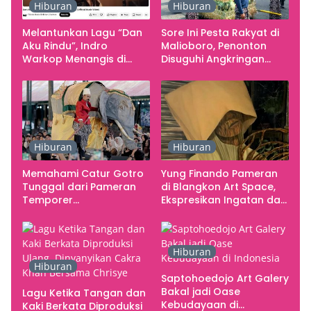
Hiburan
Hiburan
Melantunkan Lagu “Dan
Sore Ini Pesta Rakyat di
Aku Rindu”, Indro
Malioboro, Penonton
Warkop Menangis di
Disuguhi Angkringan
Studio
Gratis
Hiburan
Hiburan
Memahami Catur Gotro
Yung Finando Pameran
Tunggal dari Pameran
di Blangkon Art Space,
Temporer
Ekspresikan Ingatan dan
Smarabawana
Emosi
Hiburan
Hiburan
Saptohoedojo Art Galery
Bakal jadi Oase
Lagu Ketika Tangan dan
Kebudayaan di
Kaki Berkata Diproduksi