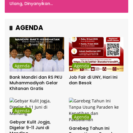
Indonesia
Ulang, Dinyanyikan
Cakra Khan Bersama
Chrisye
AGENDA
Agenda
Agenda
Bank Mandiri dan RS PKU
Job Fair di UNY, Hari Ini
Muhammadiyah Gelar
dan Besok
Khitanan Gratis
Agenda
Agenda
Gebyar Kulit Jogja,
Digelar 9-11 Juni di
Garebeg Tahun Ini