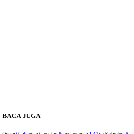
BACA JUGA
Operasi Gabungan Gagalkan Penyelundupan 1,3 Ton Ketamine di