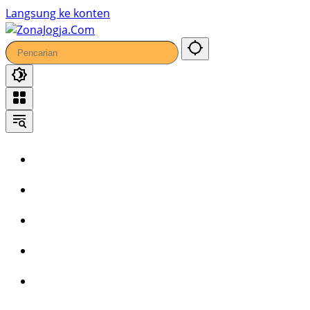
47
Langsung ke konten
Home
Headline
Kronika
Bisnis
Wisata