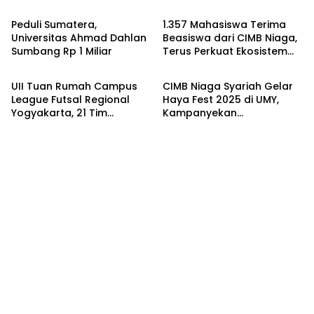
bagi Pelajar dan
Mahasiswa
Peduli Sumatera,
1.357 Mahasiswa Terima
Universitas Ahmad Dahlan
Beasiswa dari CIMB Niaga,
Sumbang Rp 1 Miliar
Terus Perkuat Ekosistem
Sport
Bisnis
Talenta di Indonesia
UII Tuan Rumah Campus
CIMB Niaga Syariah Gelar
League Futsal Regional
Haya Fest 2025 di UMY,
Yogyakarta, 21 Tim
Kampanyekan
Kampus Bersaing Menuju
Keseimbangan Finansial
Panggung Nasional
dan Spiritual