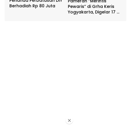
Penanda Perbatasan DIY
Pameran “Merintis
Berhadiah Rp 80 Juta
Pewaris” di Grha Keris
Yogyakarta, Digelar 17 –
20 April
×