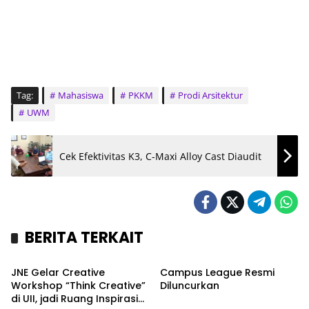
Tag:
Mahasiswa
PKKM
Prodi Arsitektur
UWM
Cek Efektivitas K3, C-Maxi Alloy Cast Diaudit
BERITA TERKAIT
Kronika
Sport
JNE Gelar Creative
Campus League Resmi
Workshop “Think Creative”
Diluncurkan
di UII, jadi Ruang Inspirasi
Nasional
Nasional