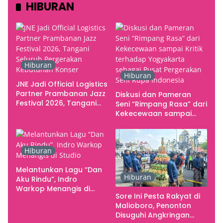
HIBURAN
Hiburan
Hiburan
JNE Jadi Official Logistics
Partner Prambanan Jazz
Diskusi dan Pameran
Festival 2026, Tangani
Seni “Rimpang Rasa” dari
Seluruh Pergerakan
Kekecewaan sampai
Kebutuhan Konser
Kritik terhadap
Yogyakarta sebagai
Pusat Pergerakan Seni
Hiburan
Rupa Indonesia
Melantunkan Lagu “Dan
Hiburan
Aku Rindu”, Indro
Warkop Menangis di
Sore Ini Pesta Rakyat di
Studio
Malioboro, Penonton
Disuguhi Angkringan