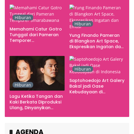
Gratis
Hiburan
Hiburan
Memahami Catur Gotro
Tunggal dari Pameran
Yung Finando Pameran
Temporer
di Blangkon Art Space,
Smarabawana
Ekspresikan Ingatan dan
Emosi
Hiburan
Saptohoedojo Art Galery
Hiburan
Bakal jadi Oase
Kebudayaan di
Lagu Ketika Tangan dan
Indonesia
Kaki Berkata Diproduksi
Ulang, Dinyanyikan
Cakra Khan Bersama
Chrisye
AGENDA