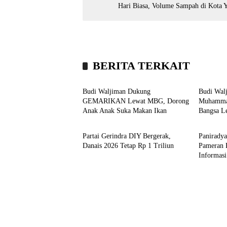
Hari Biasa, Volume Sampah di Kota 
BERITA TERKAIT
Kronika
Kroni
Budi Waljiman Dukung
Budi Walj
GEMARIKAN Lewat MBG, Dorong
Muhammad
Anak Anak Suka Makan Ikan
Bangsa Le
Headline
Headli
Partai Gerindra DIY Bergerak,
Panirady
Danais 2026 Tetap Rp 1 Triliun
Pameran 
Informasi
SG, PG 