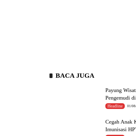
BACA JUGA
Payung Wisat
Pengemudi d
Headline
01/08
Cegah Anak K
Imunisasi H