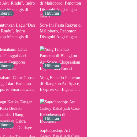
Pusat Pergerakan Seni
Rupa Indonesia
iburan
Hiburan
antunkan Lagu “Dan
Sore Ini Pesta Rakyat di
 Rindu”, Indro
Malioboro, Penonton
kop Menangis di
Disuguhi Angkringan
io
Gratis
iburan
Hiburan
ahami Catur Gotro
Yung Finando Pameran
ggal dari Pameran
di Blangkon Art Space,
porer Smarabawana
Ekspresikan Ingatan dan
Emosi
Hiburan
iburan
Saptohoedojo Art
Galery Bakal jadi Oase
u Ketika Tangan dan