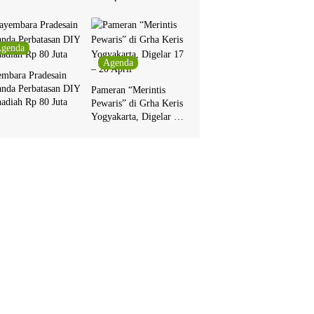
Pakualaman
genda
Agenda
embara Pradesain
anda Perbatasan DIY
Pameran “Merintis
adiah Rp 80 Juta
Pewaris” di Grha Keris
Yogyakarta, Digelar 17
– 20 April