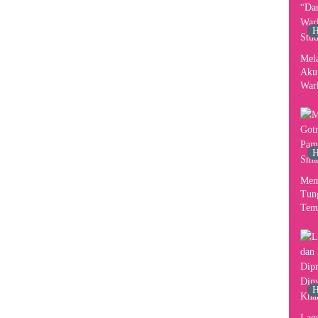
H
Mel
Aku
War
Stud
H
Mem
Tun
Tem
H
Lag