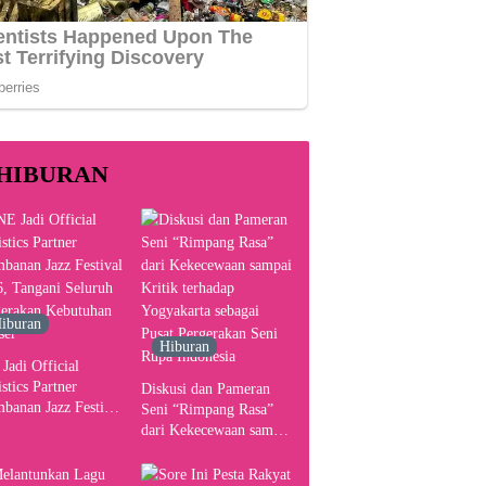
HIBURAN
iburan
Hiburan
Jadi Official
stics Partner
Diskusi dan Pameran
banan Jazz Festival
Seni “Rimpang Rasa”
, Tangani Seluruh
dari Kekecewaan sampai
gerakan Kebutuhan
Kritik terhadap
ser
Yogyakarta sebagai