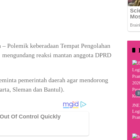
354
m
– Polemik keberadaan Tempat Pengolahan
 mengundang reaksi mantan anggota DPRD
meminta pemerintah daerah agar mendorong
rta, Sleman dan Bantul).
H
JNE 
Logi
Pram
2026
Per
Kon