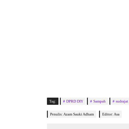
Tag:
DPRD DIY
Sampah
sudrajat
Penulis: Azam Sauki Adham
Editor: Asa