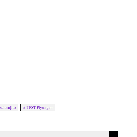
 selorujito
TPST Piyungan