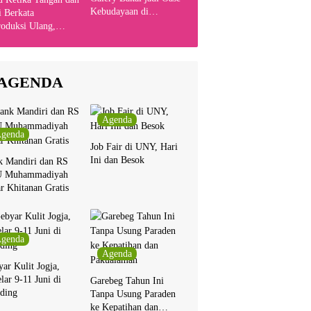
Kebudayaan di
 Berkata
Indonesia
oduksi Ulang,
yanyikan Cakra
n Bersama Chrisye
AGENDA
Agenda
genda
Job Fair di UNY, Hari
Ini dan Besok
k Mandiri dan RS
 Muhammadiyah
r Khitanan Gratis
genda
Agenda
ar Kulit Jogja,
lar 9-11 Juni di
Garebeg Tahun Ini
ding
Tanpa Usung Paraden
ke Kepatihan dan