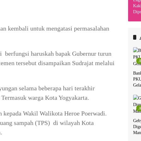
Kaki
Dipr
Din
Kha
kan kembali untuk mengatasi permasalahan
i berfungsi haruskah bapak Gubernur turun
A
atemen tersebut disampaikan Sudrajat melalui
Ban
PKU
Gela
yungan selama beberapa hari terakhir
 Termasuk warga Kota Yogyakarta.
A
an kepada Wakil Walikota Heroe Poerwadi.
Geby
uang sampah (TPS) di wilayah Kota
Dige
.
Man