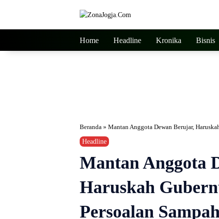
Langsung
ke
konten
Home
Headline
Kronika
Bisnis
Beranda
»
Mantan Anggota Dewan Berujar, Haruskah
Headline
Mantan Anggota D
Haruskah Gubernu
Persoalan Sampa