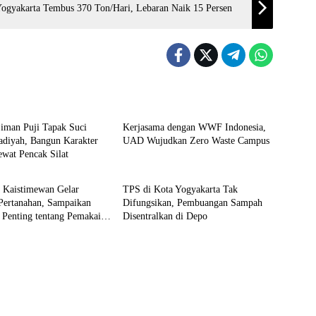
Yogyakarta Tembus 370 Ton/Hari, Lebaran Naik 15 Persen
ka
Kampus
iman Puji Tapak Suci
Kerjasama dengan WWF Indonesia,
iyah, Bangun Karakter
UAD Wujudkan Zero Waste Campus
wat Pencak Silat
ne
Headline
a Kaistimewan Gelar
TPS di Kota Yogyakarta Tak
Pertanahan, Sampaikan
Difungsikan, Pembuangan Sampah
 Penting tentang Pemakaian
Disentralkan di Depo
dan TKD