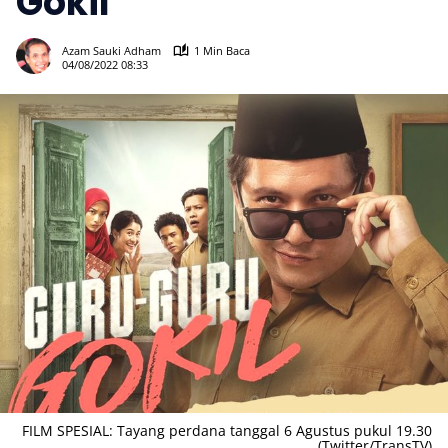
Gokil
569
Azam Sauki Adham
1 Min Baca
04/08/2022 08:33
FILM SPESIAL: Tayang perdana tanggal 6 Agustus pukul 19.30
(Twitter/TransTV)