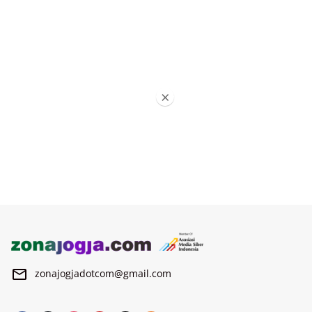
×
zonajogjadotcom@gmail.com