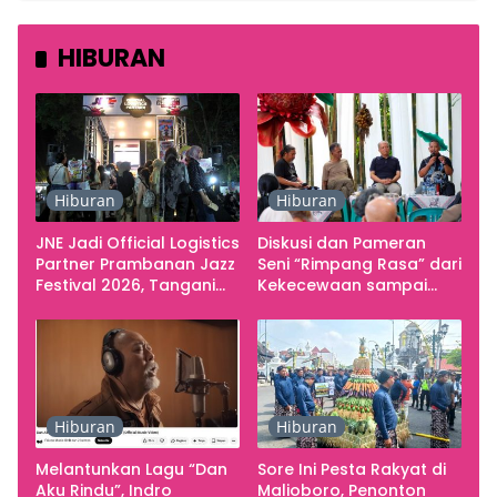
HIBURAN
Hiburan
Hiburan
JNE Jadi Official Logistics
Diskusi dan Pameran
Partner Prambanan Jazz
Seni “Rimpang Rasa” dari
Festival 2026, Tangani
Kekecewaan sampai
Seluruh Pergerakan
Kritik terhadap
Kebutuhan Konser
Yogyakarta sebagai
Pusat Pergerakan Seni
Rupa Indonesia
Hiburan
Hiburan
Melantunkan Lagu “Dan
Sore Ini Pesta Rakyat di
Aku Rindu”, Indro
Malioboro, Penonton