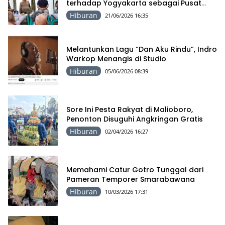
terhadap Yogyakarta sebagai Pusat
Pergerakan Seni Rupa Indonesia
Hiburan
21/06/2026 16:35
Melantunkan Lagu “Dan Aku Rindu”, Indro
Warkop Menangis di Studio
Hiburan
05/06/2026 08:39
Sore Ini Pesta Rakyat di Malioboro,
Penonton Disuguhi Angkringan Gratis
Hiburan
02/04/2026 16:27
Memahami Catur Gotro Tunggal dari
Pameran Temporer Smarabawana
Hiburan
10/03/2026 17:31