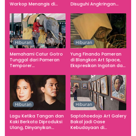
Warkop Menangis di
Disuguhi Angkringan
Studio
Gratis
Hiburan
Hiburan
Memahami Catur Gotro
Yung Finando Pameran
Tunggal dari Pameran
di Blangkon Art Space,
Temporer
Ekspresikan Ingatan dan
Smarabawana
Emosi
Hiburan
Hiburan
Lagu Ketika Tangan dan
Saptohoedojo Art Galery
Kaki Berkata Diproduksi
Bakal jadi Oase
Ulang, Dinyanyikan
Kebudayaan di
Cakra Khan Bersama
Indonesia