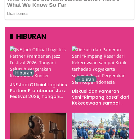
HIBURAN
Hiburan
Hiburan
JNE Jadi Official Logistics
Partner Prambanan Jazz
Diskusi dan Pameran
Festival 2026, Tangani
Seni “Rimpang Rasa” dari
Seluruh Pergerakan
Kekecewaan sampai
Kebutuhan Konser
Kritik terhadap
Yogyakarta sebagai
Pusat Pergerakan Seni
Rupa Indonesia