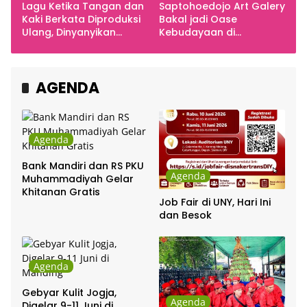
Lagu Ketika Tangan dan
Saptohoedojo Art Galery
Kaki Berkata Diproduksi
Bakal jadi Oase
Ulang, Dinyanyikan
Kebudayaan di
Cakra Khan Bersama
Indonesia
Chrisye
AGENDA
Agenda
Bank Mandiri dan RS PKU
Agenda
Muhammadiyah Gelar
Khitanan Gratis
Job Fair di UNY, Hari Ini
dan Besok
Agenda
Gebyar Kulit Jogja,
Agenda
Digelar 9-11 Juni di