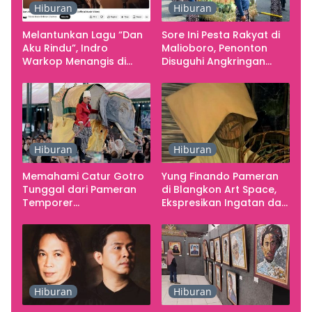
Hiburan
Hiburan
Melantunkan Lagu “Dan
Sore Ini Pesta Rakyat di
Aku Rindu”, Indro
Malioboro, Penonton
Warkop Menangis di
Disuguhi Angkringan
Studio
Gratis
Hiburan
Hiburan
Memahami Catur Gotro
Yung Finando Pameran
Tunggal dari Pameran
di Blangkon Art Space,
Temporer
Ekspresikan Ingatan dan
Smarabawana
Emosi
Hiburan
Hiburan