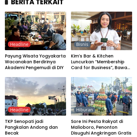
BERITA TERKAIT
Headline
Bisnis
Payung Wisata Yogyakarta
Kim’s Bar & Kitchen
Wacanakan Berdirinya
Luncurkan “Membership
Akademi Pengemudi di DIY
Card for Business”, Bawa
Tamu Dapat Fee 8 Persen
Headline
Hiburan
TKP Senopati jadi
Sore Ini Pesta Rakyat di
Pangkalan Andong dan
Malioboro, Penonton
Becak
Disuguhi Angkringan Gratis