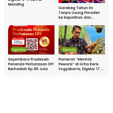
Manding
Garebeg Tahun Ini
Tanpa Usung Paraden
ke Kepatihan dan
Pakualaman
Agenda
Agenda
Sayembara Pradesain
Pameran “Merintis
Penanda Perbatasan DIY
Pewaris” di Grha Keris
Berhadiah Rp 80 Juta
Yogyakarta, Digelar 17 –
20 April