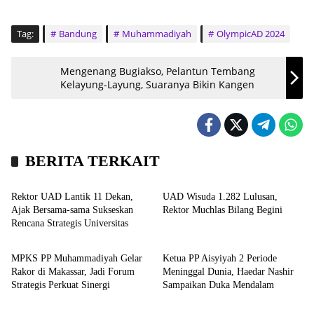
Tag:
Bandung
Muhammadiyah
OlympicAD 2024
Mengenang Bugiakso, Pelantun Tembang
Kelayung-Layung, Suaranya Bikin Kangen
BERITA TERKAIT
Kampus
Kampus
Rektor UAD Lantik 11 Dekan,
UAD Wisuda 1.282 Lulusan,
Ajak Bersama-sama Sukseskan
Rektor Muchlas Bilang Begini
Rencana Strategis Universitas
Nasional
Kronika
MPKS PP Muhammadiyah Gelar
Ketua PP Aisyiyah 2 Periode
Rakor di Makassar, Jadi Forum
Meninggal Dunia, Haedar Nashir
Strategis Perkuat Sinergi
Sampaikan Duka Mendalam
Kronika
Headline