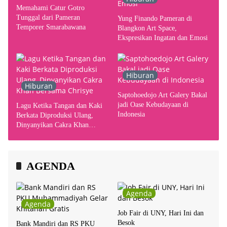
Memahami Catur Gotro
Tunggal dari Pameran
Yung Finando Pameran di
Temporer Smarabawana
Blangkon Art Space,
Ekspresikan Ingatan dan Emosi
Hiburan
Hiburan
Saptohoedojo Art Galery Bakal
jadi Oase Kebudayaan di
Lagu Ketika Tangan dan Kaki
Indonesia
Berkata Diproduksi Ulang,
Dinyanyikan Cakra Khan
Bersama Chrisye
AGENDA
Agenda
Agenda
Job Fair di UNY, Hari Ini dan
Besok
Bank Mandiri dan RS PKU