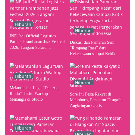
Hiburan
Hiburan
JNE Jadi Official Logistics
Partner Prambanan Jazz Festival
Diskusi dan Pameran Seni
2026, Tangani Seluruh
“Rimpang Rasa” dari
Pergerakan Kebutuhan Konser
Kekecewaan sampai Kritik
terhadap Yogyakarta sebagai
Pusat Pergerakan Seni Rupa
Indonesia
Hiburan
Hiburan
Melantunkan Lagu “Dan Aku
Rindu”, Indro Warkop
Sore Ini Pesta Rakyat di
Menangis di Studio
Malioboro, Penonton Disuguhi
Angkringan Gratis
Hiburan
Hiburan