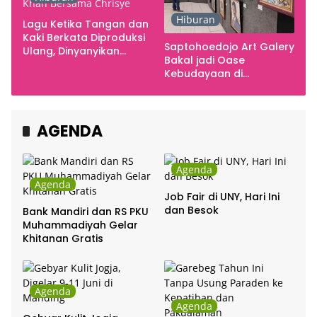
Hiburan
Lagu Ketika Tangan dan
Kaki Berkata Diproduksi
Saptohoedojo Art Galery
Ulang, Dinyanyikan
Bakal jadi Oase
Cakra Khan Bersama
Kebudayaan di
Chrisye
Indonesia
AGENDA
Agenda
Agenda
Job Fair di UNY, Hari Ini
dan Besok
Bank Mandiri dan RS PKU
Muhammadiyah Gelar
Khitanan Gratis
Agenda
Agenda