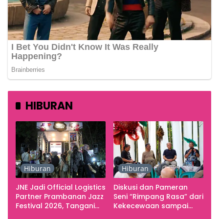
HIBURAN
Hiburan
Hiburan
JNE Jadi Official Logistics
Diskusi dan Pameran
Partner Prambanan Jazz
Seni “Rimpang Rasa” dari
Festival 2026, Tangani
Kekecewaan sampai
Seluruh Pergerakan
Kritik terhadap