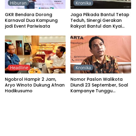
Hiburan
Kronika
GKR Bendara Dorong
Jaga Pilkada Bantul Tetap
Karnaval Dua Kampung
Teduh, Sinergi Gerakan
jadi Event Pariwisata
Rakyat Bantul dan Kyai
Kanjeng Gelar Ngamen
Syafaat
Headline
Kronika
Ngobrol Hampir 2 Jam,
Nomor Paslon Walikota
Aryo Winoto Dukung Afnan
Diundi 23 September, Soal
Hadikusumo
Kampanye Tunggu
Petunjuk Teknis dari KPU
Pusat