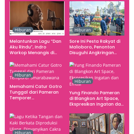
Kebutuhan Konser
Yogyakarta sebagai
Pusat Pergerakan Seni
Rupa Indonesia
Hiburan
Hiburan
Melantunkan Lagu “Dan
Sore Ini Pesta Rakyat di
Aku Rindu”, Indro
Malioboro, Penonton
Warkop Menangis di
Disuguhi Angkringan
Studio
Gratis
Hiburan
Hiburan
Memahami Catur Gotro
Tunggal dari Pameran
Yung Finando Pameran
Temporer
di Blangkon Art Space,
Smarabawana
Ekspresikan Ingatan dan
Emosi
Hiburan