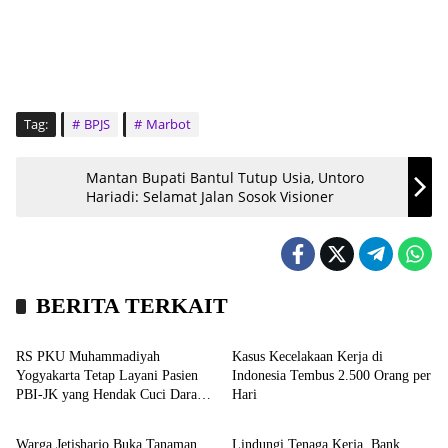
Tag:
BPJS
Marbot
Mantan Bupati Bantul Tutup Usia, Untoro
Hariadi: Selamat Jalan Sosok Visioner
BERITA TERKAIT
Headline
Nasional
RS PKU Muhammadiyah
Kasus Kecelakaan Kerja di
Yogyakarta Tetap Layani Pasien
Indonesia Tembus 2.500 Orang per
PBI-JK yang Hendak Cuci Darah,
Hari
Hiburan
Bisnis
Ini Syaratnya
Warga Jetisharjo Buka Tanaman
Lindungi Tenaga Kerja, Bank