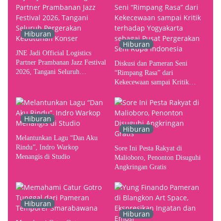
Hiburan
Hiburan
JNE Jadi Official Logistics
Partner Prambanan Jazz Festival
Diskusi dan Pameran Seni
2026, Tangani Seluruh
“Rimpang Rasa” dari
Pergerakan Kebutuhan Konser
Kekecewaan sampai Kritik
terhadap Yogyakarta sebagai
Pusat Pergerakan Seni Rupa
Indonesia
Hiburan
Hiburan
Melantunkan Lagu “Dan Aku
Rindu”, Indro Warkop
Sore Ini Pesta Rakyat di
Menangis di Studio
Malioboro, Penonton Disuguhi
Angkringan Gratis
Hiburan
Hiburan