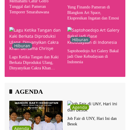
Memahami Catur Gotro
Tunggal dari Pameran
Yung Finando Pameran di
Temporer Smarabawana
Blangkon Art Space,
Ekspresikan Ingatan dan Emosi
Hiburan
Hiburan
Saptohoedojo Art Galery Bakal
jadi Oase Kebudayaan di
Lagu Ketika Tangan dan Kaki
Indonesia
Berkata Diproduksi Ulang,
Dinyanyikan Cakra Khan
Bersama Chrisye
AGENDA
Agenda
Job Fair di UNY, Hari Ini dan
Besok
Agenda