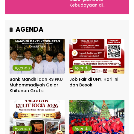
Cakra Khan Bersama
Kebudayaan di
Chrisye
Indonesia
AGENDA
Agenda
Agenda
Bank Mandiri dan RS PKU
Job Fair di UNY, Hari Ini
Muhammadiyah Gelar
dan Besok
Khitanan Gratis
Agenda
Agenda