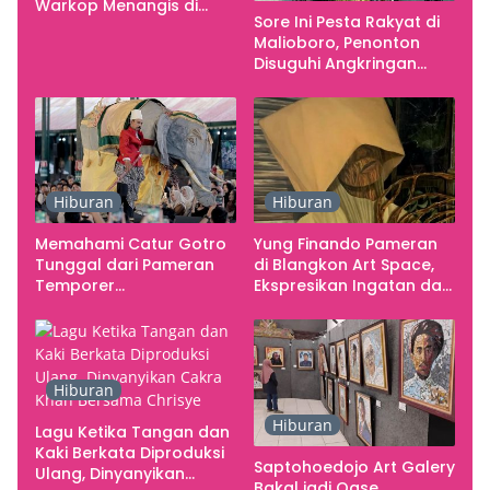
Warkop Menangis di
Sore Ini Pesta Rakyat di
Studio
Malioboro, Penonton
Disuguhi Angkringan
Gratis
Hiburan
Hiburan
Memahami Catur Gotro
Yung Finando Pameran
Tunggal dari Pameran
di Blangkon Art Space,
Temporer
Ekspresikan Ingatan dan
Smarabawana
Emosi
Hiburan
Hiburan
Lagu Ketika Tangan dan
Kaki Berkata Diproduksi
Saptohoedojo Art Galery
Ulang, Dinyanyikan
Bakal jadi Oase