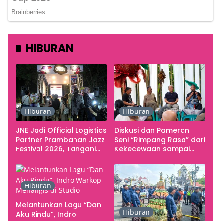
HIBURAN
Hiburan
Hiburan
JNE Jadi Official Logistics
Diskusi dan Pameran
Partner Prambanan Jazz
Seni “Rimpang Rasa” dari
Festival 2026, Tangani
Kekecewaan sampai
Seluruh Pergerakan
Kritik terhadap
Kebutuhan Konser
Yogyakarta sebagai
Pusat Pergerakan Seni
Hiburan
Rupa Indonesia
Melantunkan Lagu “Dan
Hiburan
Aku Rindu”, Indro