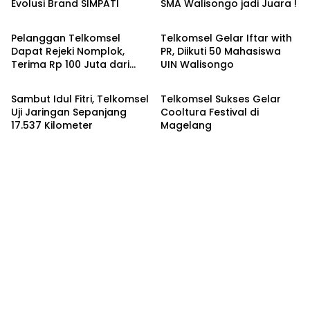
Evolusi Brand SIMPATI
SMA Walisongo jadi Juara !
Nasional
Kampus
Pelanggan Telkomsel
Telkomsel Gelar Iftar with
Dapat Rejeki Nomplok,
PR, Diikuti 50 Mahasiswa
Terima Rp 100 Juta dari
UIN Walisongo
Nasional
Hiburan
Program Digosok Hepi
Sambut Idul Fitri, Telkomsel
Telkomsel Sukses Gelar
Uji Jaringan Sepanjang
Cooltura Festival di
17.537 Kilometer
Magelang