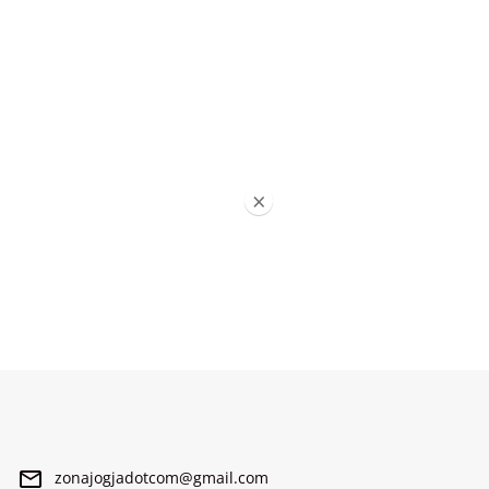
×
zonajogjadotcom@gmail.com