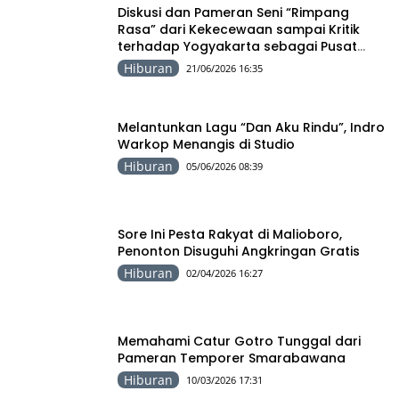
Diskusi dan Pameran Seni “Rimpang
Rasa” dari Kekecewaan sampai Kritik
terhadap Yogyakarta sebagai Pusat
Pergerakan Seni Rupa Indonesia
Hiburan
21/06/2026 16:35
Melantunkan Lagu “Dan Aku Rindu”, Indro
Warkop Menangis di Studio
Hiburan
05/06/2026 08:39
Sore Ini Pesta Rakyat di Malioboro,
Penonton Disuguhi Angkringan Gratis
Hiburan
02/04/2026 16:27
Memahami Catur Gotro Tunggal dari
Pameran Temporer Smarabawana
Hiburan
10/03/2026 17:31