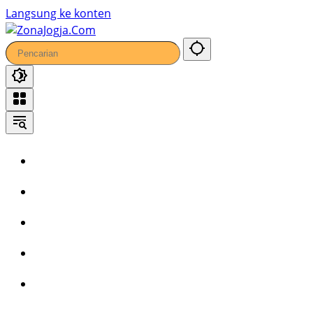
59
Langsung ke konten
Home
Headline
Kronika
Bisnis
Wisata