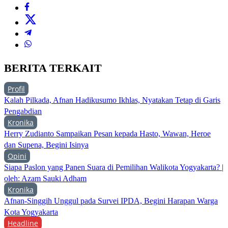
BERITA TERKAIT
Profil
Kalah Pilkada, Afnan Hadikusumo Ikhlas, Nyatakan Tetap di Garis
Pengabdian
Kronika
Herry Zudianto Sampaikan Pesan kepada Hasto, Wawan, Heroe
dan Supena, Begini Isinya
Opini
Siapa Paslon yang Panen Suara di Pemilihan Walikota Yogyakarta? |
oleh: Azam Sauki Adham
Kronika
Afnan-Singgih Unggul pada Survei IPDA, Begini Harapan Warga
Kota Yogyakarta
Headline