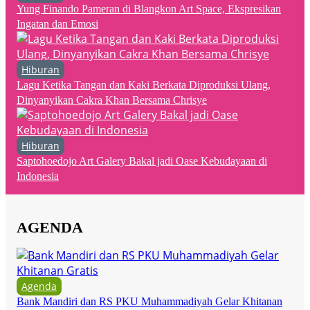
Yung Finando Pameran di Blangkon Art Space, Ekspresikan
Ingatan dan Emosi
Hiburan
Lagu Ketika Tangan dan Kaki Berkata Diproduksi Ulang,
Dinyanyikan Cakra Khan Bersama Chrisye
Hiburan
Saptohoedojo Art Galery Bakal jadi Oase Kebudayaan di
Indonesia
AGENDA
Agenda
Bank Mandiri dan RS PKU Muhammadiyah Gelar Khitanan