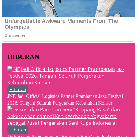
HIBURAN
Hiburan
JNE Jadi Official Logistics Partner Prambanan Jazz Festival
2026, Tangani Seluruh Pergerakan Kebutuhan Konser
Hiburan
Diskusi dan Pameran Seni “Rimpang Rasa” dari Kekecewaan