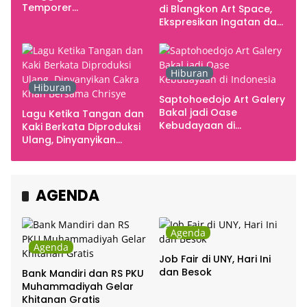
Temporer
di Blangkon Art Space,
Smarabawana
Ekspresikan Ingatan dan
Emosi
Hiburan
Hiburan
Saptohoedojo Art Galery
Bakal jadi Oase
Lagu Ketika Tangan dan
Kebudayaan di
Kaki Berkata Diproduksi
Indonesia
Ulang, Dinyanyikan
Cakra Khan Bersama
Chrisye
AGENDA
Agenda
Agenda
Job Fair di UNY, Hari Ini
dan Besok
Bank Mandiri dan RS PKU
Muhammadiyah Gelar
Khitanan Gratis