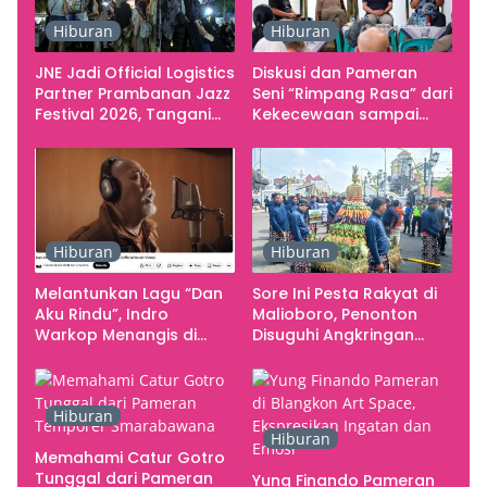
Hiburan
Hiburan
JNE Jadi Official Logistics
Diskusi dan Pameran
Partner Prambanan Jazz
Seni “Rimpang Rasa” dari
Festival 2026, Tangani
Kekecewaan sampai
Seluruh Pergerakan
Kritik terhadap
Kebutuhan Konser
Yogyakarta sebagai
Pusat Pergerakan Seni
Rupa Indonesia
Hiburan
Hiburan
Melantunkan Lagu “Dan
Sore Ini Pesta Rakyat di
Aku Rindu”, Indro
Malioboro, Penonton
Warkop Menangis di
Disuguhi Angkringan
Studio
Gratis
Hiburan
Hiburan
Memahami Catur Gotro
Tunggal dari Pameran
Yung Finando Pameran