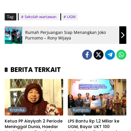
Tag:
Sekolah wartawan
UGM
Rumah Perjuangan Siap Menangkan Joko
Purnomo – Rony Wijaya
BERITA TERKAIT
Kronika
Kampus
Ketua PP Aisyiyah 2 Periode
LPS Bantu Rp 1,2 Miliar ke
Meninggal Dunia, Haedar
UGM, Bayar UKT 100