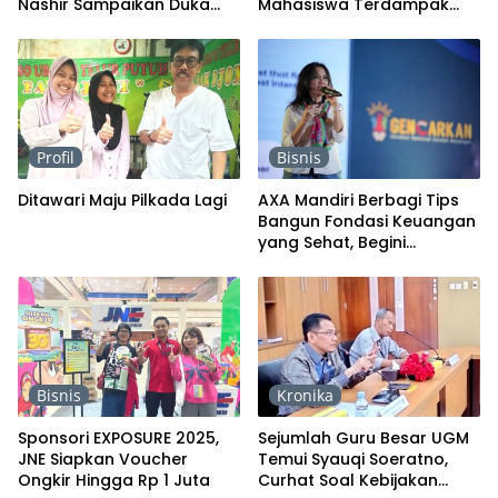
Nashir Sampaikan Duka
Mahasiswa Terdampak
Mendalam
Banjir
Profil
Bisnis
Ditawari Maju Pilkada Lagi
AXA Mandiri Berbagi Tips
Bangun Fondasi Keuangan
yang Sehat, Begini
Caranya
Bisnis
Kronika
Sponsori EXPOSURE 2025,
Sejumlah Guru Besar UGM
JNE Siapkan Voucher
Temui Syauqi Soeratno,
Ongkir Hingga Rp 1 Juta
Curhat Soal Kebijakan