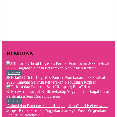
HIBURAN
Hiburan
JNE Jadi Official Logistics Partner Prambanan Jazz Festival
2026, Tangani Seluruh Pergerakan Kebutuhan Konser
Hiburan
Diskusi dan Pameran Seni “Rimpang Rasa” dari Kekecewaan
sampai Kritik terhadap Yogyakarta sebagai Pusat Pergerakan
Seni Rupa Indonesia