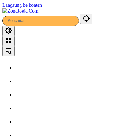
63
Langsung ke konten
Home
Headline
Kronika
Bisnis
Wisata
Hiburan