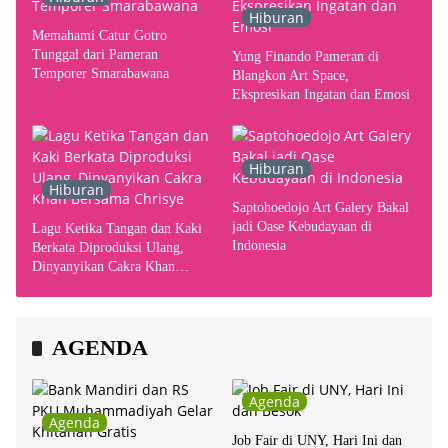
Hiburan
Memahami Catur Gotro
Tunggal dari Pameran
Yung Finando Pameran di
Temporer Smarabawana
Blangkon Art Space,
Ekspresikan Ingatan dan Emosi
Hiburan
Hiburan
Saptohoedojo Art Galery Bakal
jadi Oase Kebudayaan di
Lagu Ketika Tangan dan Kaki
Indonesia
Berkata Diproduksi Ulang,
Dinyanyikan Cakra Khan
Bersama Chrisye
AGENDA
Agenda
Agenda
Job Fair di UNY, Hari Ini dan