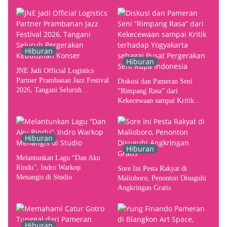
Hiburan
Hiburan
JNE Jadi Official Logistics
Partner Prambanan Jazz Festival
Diskusi dan Pameran Seni
2026, Tangani Seluruh
“Rimpang Rasa” dari
Pergerakan Kebutuhan Konser
Kekecewaan sampai Kritik
terhadap Yogyakarta sebagai
Pusat Pergerakan Seni Rupa
Indonesia
Hiburan
Hiburan
Melantunkan Lagu “Dan Aku
Rindu”, Indro Warkop
Sore Ini Pesta Rakyat di
Menangis di Studio
Malioboro, Penonton Disuguhi
Angkringan Gratis
Hiburan