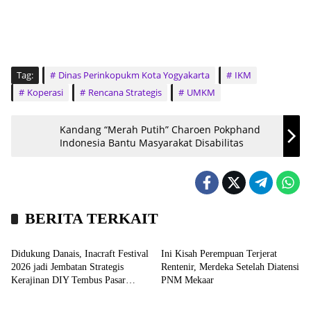
Tag:
Dinas Perinkopukm Kota Yogyakarta
IKM
Koperasi
Rencana Strategis
UMKM
Kandang “Merah Putih” Charoen Pokphand
Indonesia Bantu Masyarakat Disabilitas
BERITA TERKAIT
Headline
Bisnis
Didukung Danais, Inacraft Festival
Ini Kisah Perempuan Terjerat
2026 jadi Jembatan Strategis
Rentenir, Merdeka Setelah Diatensi
Kerajinan DIY Tembus Pasar
PNM Mekaar
Agenda
Wisata
Global