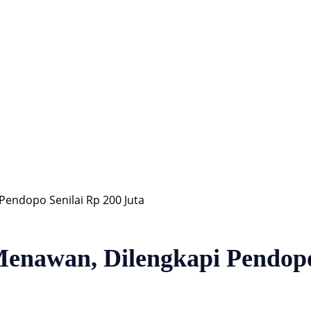
Hiburan
Nasional
Profil
Agenda
endopo Senilai Rp 200 Juta
awan, Dilengkapi Pendopo 