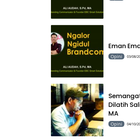
Eman Eman
Opini
03/08/2
Semangat 
Dilatih Sa
MA
Opini
04/10/2