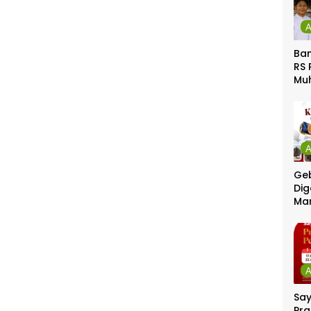
Ban
RS 
Mu
Gel
Gra
Geb
Dig
Ma
Sa
Pra