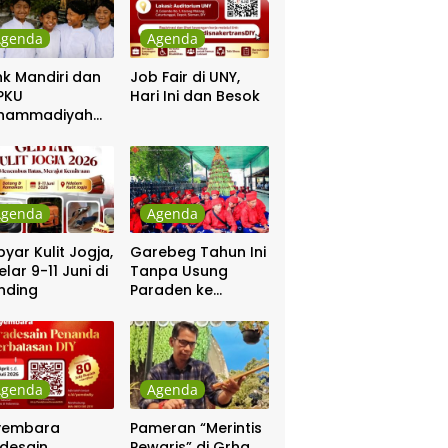
Agenda
Agenda
k Mandiri dan
Job Fair di UNY,
PKU
Hari Ini dan Besok
hammadiyah
ar Khitanan
tis
Agenda
Agenda
yar Kulit Jogja,
Garebeg Tahun Ini
elar 9-11 Juni di
Tanpa Usung
nding
Paraden ke
Kepatihan dan
Pakualaman
Agenda
Agenda
yembara
Pameran “Merintis
desain
Pewaris” di Grha