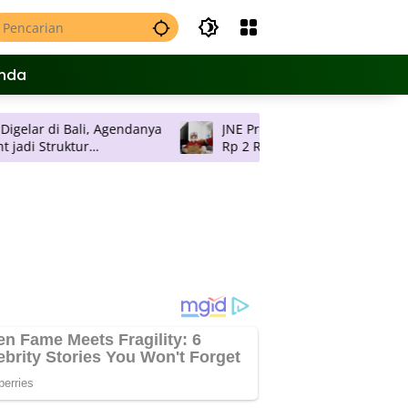
nda
Bali, Agendanya
JNE Promo Ongkos Kirim, Tarif Mulai
Rp 2 Ribu per Kilogram ke Seluruh
an
Pulau Jawa