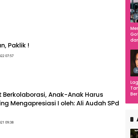
H
Me
Go
dar
, Paklik !
Te
Sm
022 07:57
H
Lag
Tan
Berkolaborasi, Anak-Anak Harus
Ber
Ula
ling Mengapresiasi I oleh: Ali Audah SPd
Ca
Ber
021 09:38