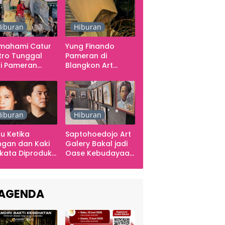
iburan
Hiburan
mahami Catur
Yung Finando
tro Tunggal
Pameran di
i Pameran
Blangkon Art
mporer
Space, Ekspresikan
arabawana
Ingatan dan Emosi
iburan
Hiburan
u Ketika
Saptohoedojo Art
gan dan Kaki
Galery Bakal jadi
kata Diproduksi
Oase Kebudayaan
ng, Dinyanyikan
di Indonesia
kra Khan
sama Chrisye
AGENDA