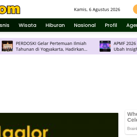
Kamis, 6 Agustus 2026
isnis
Wisata
Hiburan
Nasional
Profil
Age
DOSKI Gelar Pertemuan Ilmiah
APMF 2026 Digelar di 
unan di Yogyakarta, Hadirkan
Ubah Insight jadi Struktur
vasi Dermatologi Terkini
Pengambilan Keputus