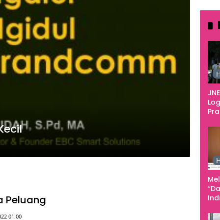
H
JNE
Log
Pr
Fes
ecil
Tan
Pe
Ke
H
Me
“Da
a Peluang
In
Men
022 01:00