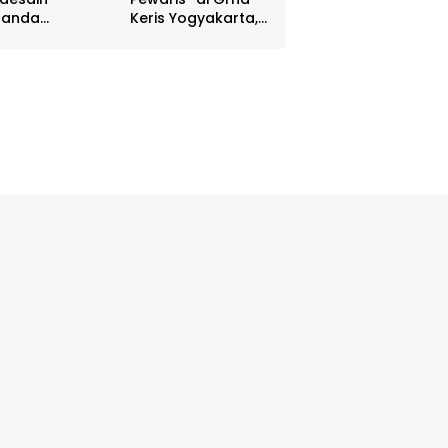
nanda
Keris Yogyakarta,
batasan DIY
Digelar 17 – 20
hadiah Rp 80
April
a