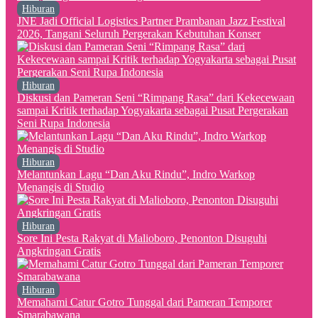
Hiburan
JNE Jadi Official Logistics Partner Prambanan Jazz Festival
2026, Tangani Seluruh Pergerakan Kebutuhan Konser
Hiburan
Diskusi dan Pameran Seni “Rimpang Rasa” dari Kekecewaan
sampai Kritik terhadap Yogyakarta sebagai Pusat Pergerakan
Seni Rupa Indonesia
Hiburan
Melantunkan Lagu “Dan Aku Rindu”, Indro Warkop
Menangis di Studio
Hiburan
Sore Ini Pesta Rakyat di Malioboro, Penonton Disuguhi
Angkringan Gratis
Hiburan
Memahami Catur Gotro Tunggal dari Pameran Temporer
Smarabawana