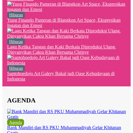
Hiburan
Yung Finando Pameran di Blangkon Art Space, Ekspresikan
Ingatan dan Emosi
Hiburan
Lagu Ketika Tangan dan Kaki Berkata Diproduksi Ulang,
Dinyanyikan Cakra Khan Bersama Chrisye
Hiburan
Saptohoedojo Art Galery Bakal jadi Oase Kebudayaan di
Indonesia
AGENDA
Agenda
Bank Mandiri dan RS PKU Muhammadiyah Gelar Khitanan
Gratis