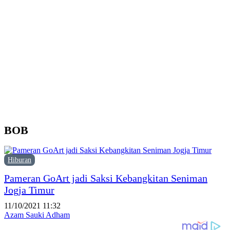
P
1
K
P
N
BOB
Hiburan
Pameran GoArt jadi Saksi Kebangkitan Seniman
Jogja Timur
11/10/2021 11:32
Azam Sauki Adham