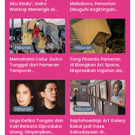
Aku Rindu”, Indro
Malioboro, Penonton
Warkop Menangis di
Disuguhi Angkringan
Studio
Gratis
Hiburan
Hiburan
Memahami Catur Gotro
Yung Finando Pameran
Tunggal dari Pameran
di Blangkon Art Space,
Temporer
Ekspresikan Ingatan dan
Smarabawana
Emosi
Hiburan
Hiburan
Lagu Ketika Tangan dan
Saptohoedojo Art Galery
Kaki Berkata Diproduksi
Bakal jadi Oase
Ulang, Dinyanyikan
Kebudayaan di