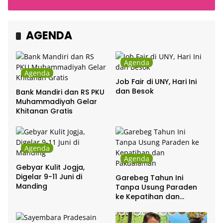
Cakra Khan Bersama
Indonesia
Chrisye
AGENDA
Agenda
Agenda
Job Fair di UNY, Hari Ini
dan Besok
Bank Mandiri dan RS PKU
Muhammadiyah Gelar
Khitanan Gratis
Agenda
Agenda
Gebyar Kulit Jogja,
Digelar 9-11 Juni di
Garebeg Tahun Ini
Manding
Tanpa Usung Paraden
ke Kepatihan dan
Pakualaman