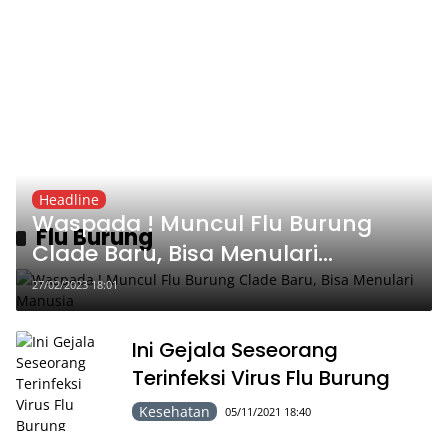
Headline
Waspada ! Muncul Flu Burung
Flu Burung
Clade Baru, Bisa Menulari
Manusia
27/02/2023 18:01
Ini Gejala Seseorang
Terinfeksi Virus Flu Burung
Kesehatan
05/11/2021 18:40