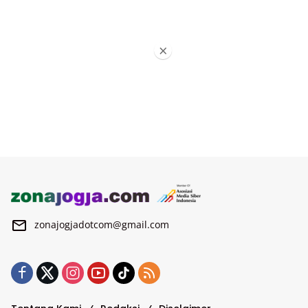
×
zonajogjadotcom@gmail.com