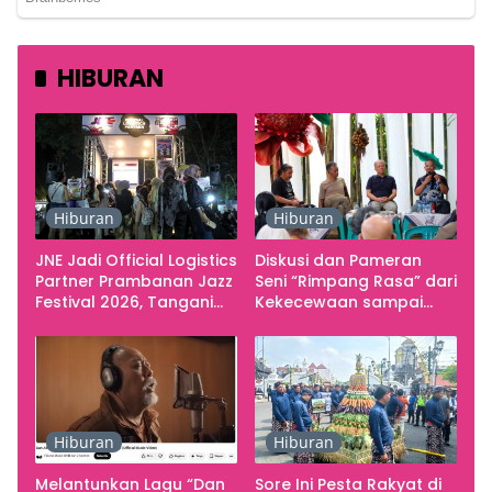
HIBURAN
Hiburan
Hiburan
JNE Jadi Official Logistics
Diskusi dan Pameran
Partner Prambanan Jazz
Seni “Rimpang Rasa” dari
Festival 2026, Tangani
Kekecewaan sampai
Seluruh Pergerakan
Kritik terhadap
Kebutuhan Konser
Yogyakarta sebagai
Pusat Pergerakan Seni
Rupa Indonesia
Hiburan
Hiburan
Melantunkan Lagu “Dan
Sore Ini Pesta Rakyat di