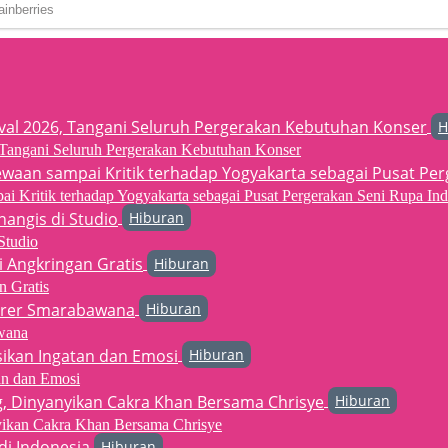
H
6, Tangani Seluruh Pergerakan Kebutuhan Konser
 Kritik terhadap Yogyakarta sebagai Pusat Pergerakan Seni Rupa Ind
Hiburan
Studio
Hiburan
n Gratis
Hiburan
wana
Hiburan
an dan Emosi
Hiburan
yikan Cakra Khan Bersama Chrisye
Hiburan