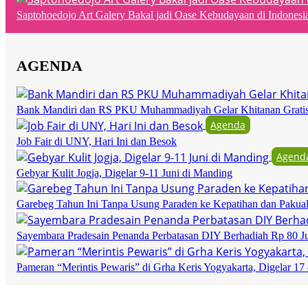
Saptohoedojo Art Galery Bakal jadi Oase Kebudayaan di Indonesi
AGENDA
Bank Mandiri dan RS PKU Muhammadiyah Gelar Khitanan Grati
Agenda
Job Fair di UNY, Hari Ini dan Besok
Agend
Gebyar Kulit Jogja, Digelar 9-11 Juni di Manding
Garebeg Tahun Ini Tanpa Usung Paraden ke Kepatihan dan Pakua
Sayembara Pradesain Penanda Perbatasan DIY Berhadiah Rp 80 J
Pameran “Merintis Pewaris” di Grha Keris Yogyakarta, Digelar 17 