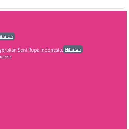
iburan
Hiburan
onesia