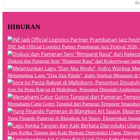
HIBURAN
JNE Jadi Official Logistics Partner Prambanan Jazz Festival 202
Diskusi dan Pameran Seni “Rimpang Rasa” dari Kekecewaan sampai
Melantunkan Lagu “Dan Aku Rindu”, Indro Warkop Menangis di 
Sore Ini Pesta Rakyat di Malioboro, Penonton Disuguhi Angkringa
Memahami Catur Gotro Tunggal dari Pameran Temporer Smaraba
Yung Finando Pameran di Blangkon Art Space, Ekspresikan Ingat
Lagu Ketika Tangan dan Kaki Berkata Diproduksi Ulang, Dinyan