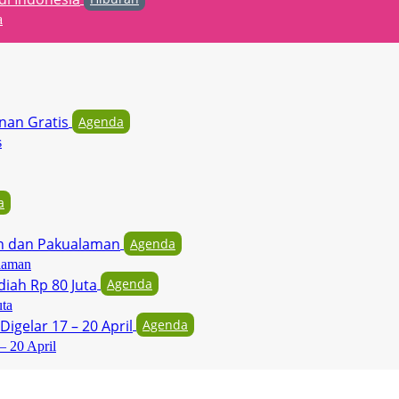
a
Agenda
s
a
Agenda
laman
Agenda
uta
Agenda
– 20 April