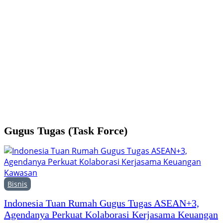
Y
M
H
F
Gugus Tugas (Task Force)
Bisnis
Indonesia Tuan Rumah Gugus Tugas ASEAN+3,
Agendanya Perkuat Kolaborasi Kerjasama Keuangan