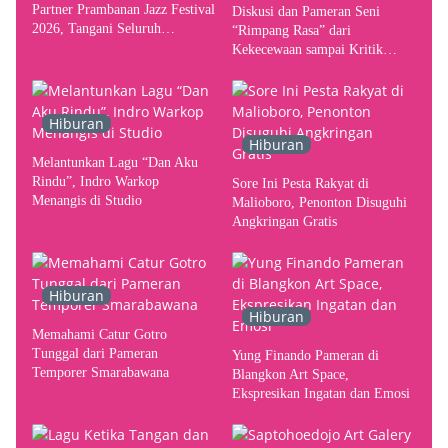
Partner Prambanan Jazz Festival
Diskusi dan Pameran Seni
2026, Tangani Seluruh
“Rimpang Rasa” dari
Pergerakan Kebutuhan Konser
Kekecewaan sampai Kritik
terhadap Yogyakarta sebagai
Pusat Pergerakan Seni Rupa
Indonesia
Hiburan
Hiburan
Melantunkan Lagu “Dan Aku
Rindu”, Indro Warkop
Sore Ini Pesta Rakyat di
Menangis di Studio
Malioboro, Penonton Disuguhi
Angkringan Gratis
Hiburan
Hiburan
Memahami Catur Gotro
Tunggal dari Pameran
Yung Finando Pameran di
Temporer Smarabawana
Blangkon Art Space,
Ekspresikan Ingatan dan Emosi