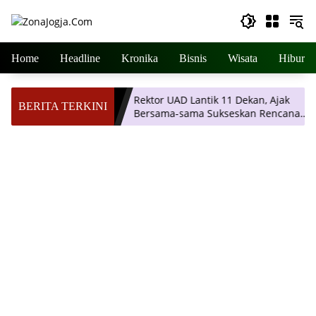
Langsung
ke
konten
Home
Headline
Kronika
Bisnis
Wisata
Hiburan
, Tarif Mulai
Rektor UAD Lantik 11 Dekan, Ajak
BERITA TERKINI
m ke Seluruh
Bersama-sama Sukseskan Rencana
Strategis Universitas