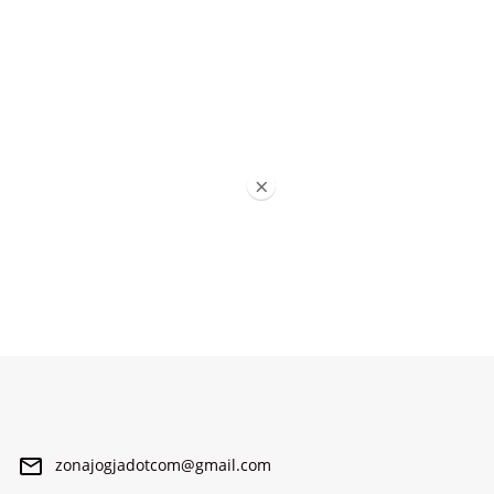
×
zonajogjadotcom@gmail.com