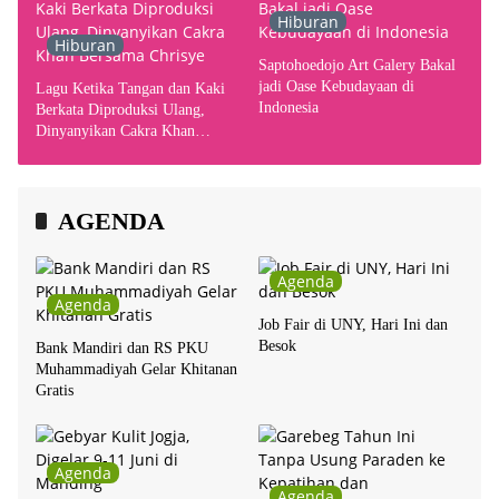
Hiburan
Hiburan
Saptohoedojo Art Galery Bakal
jadi Oase Kebudayaan di
Lagu Ketika Tangan dan Kaki
Indonesia
Berkata Diproduksi Ulang,
Dinyanyikan Cakra Khan
Bersama Chrisye
AGENDA
Agenda
Agenda
Job Fair di UNY, Hari Ini dan
Besok
Bank Mandiri dan RS PKU
Muhammadiyah Gelar Khitanan
Gratis
Agenda
Agenda