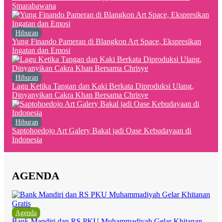
Smarabawana
Hiburan
Yung Finando Pameran di Blangkon Art Space, Ekspresikan
Ingatan dan Emosi
Hiburan
Lagu Ketika Tangan dan Kaki Berkata Diproduksi Ulang,
Dinyanyikan Cakra Khan Bersama Chrisye
Hiburan
Saptohoedojo Art Galery Bakal jadi Oase Kebudayaan di
Indonesia
AGENDA
Agenda
Bank Mandiri dan RS PKU Muhammadiyah Gelar Khitanan