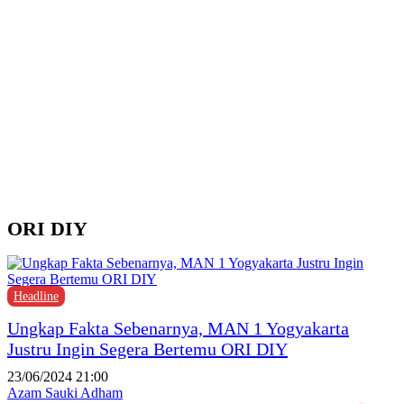
d
Y
M
H
P
F
P
ORI DIY
Headline
Ungkap Fakta Sebenarnya, MAN 1 Yogyakarta
Justru Ingin Segera Bertemu ORI DIY
23/06/2024 21:00
Azam Sauki Adham