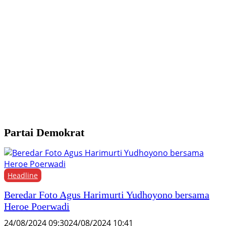
G
1
K
P
Partai Demokrat
Headline
Beredar Foto Agus Harimurti Yudhoyono bersama
Heroe Poerwadi
24/08/2024 09:30
24/08/2024 10:41