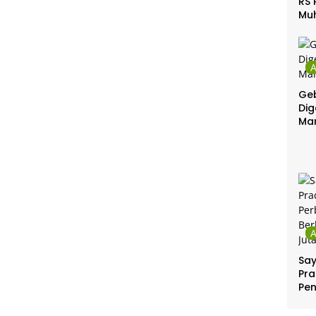
RS 
Mu
Gel
Gra
Geb
Dig
Ma
Sa
Pra
Pe
Per
Ber