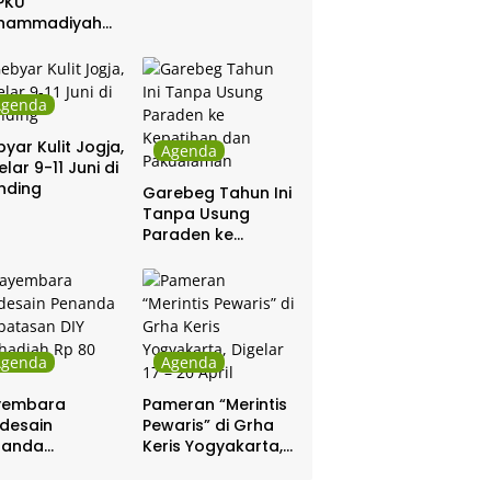
PKU
hammadiyah
ar Khitanan
tis
Agenda
yar Kulit Jogja,
Agenda
elar 9-11 Juni di
nding
Garebeg Tahun Ini
Tanpa Usung
Paraden ke
Kepatihan dan
Pakualaman
Agenda
Agenda
yembara
Pameran “Merintis
desain
Pewaris” di Grha
nanda
Keris Yogyakarta,
batasan DIY
Digelar 17 – 20
hadiah Rp 80
April