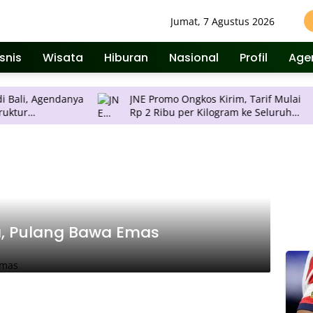
Jumat, 7 Agustus 2026
isnis
Wisata
Hiburan
Nasional
Profil
Age
gendanya
JNE Promo Ongkos Kirim, Tarif Mulai
R
Rp 2 Ribu per Kilogram ke Seluruh
B
Pulau Jawa
S
a, Pulang Bawa Emas