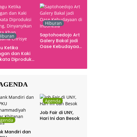
Ingatan dan Emosi
Hiburan
Saptohoedojo Art
iburan
Galery Bakal jadi
Oase Kebudayaan
u Ketika
di Indonesia
gan dan Kaki
kata Diproduksi
ng, Dinyanyikan
kra Khan
sama Chrisye
AGENDA
Agenda
Job Fair di UNY,
Hari Ini dan Besok
Agenda
k Mandiri dan