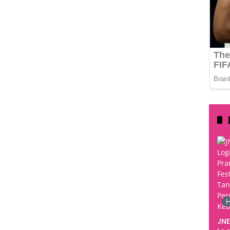
H
JNE