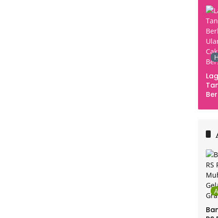
H
Lag
Tan
Ber
Ula
Ca
Ber
Ban