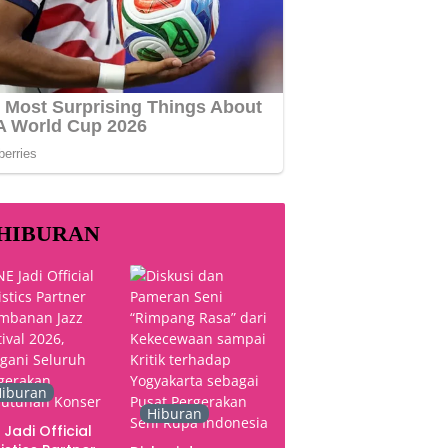
HIBURAN
iburan
Hiburan
 Jadi Official