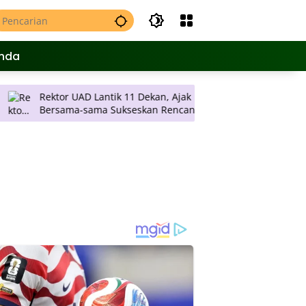
nda
ektor UAD Lantik 11 Dekan, Ajak
Payung Wisata Yogy
ersama-sama Sukseskan Rencana
Wacanakan Berdiri
trategis Universitas
Pengemudi di DIY