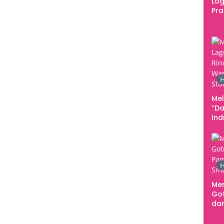
Log
Pr
Fes
Tan
Pe
Ke
H
Me
“Da
In
Men
H
Me
Go
dar
Te
Sm