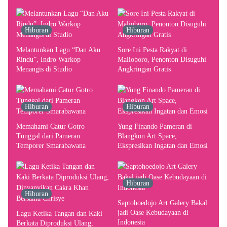
terhadap Yogyakarta sebagai
Pusat Pergerakan Seni Rupa
Indonesia
Hiburan
Hiburan
Melantunkan Lagu “Dan Aku
Sore Ini Pesta Rakyat di
Rindu”, Indro Warkop
Malioboro, Penonton Disuguhi
Menangis di Studio
Angkringan Gratis
Hiburan
Hiburan
Memahami Catur Gotro
Yung Finando Pameran di
Tunggal dari Pameran
Blangkon Art Space,
Temporer Smarabawana
Ekspresikan Ingatan dan Emosi
Hiburan
Hiburan
Saptohoedojo Art Galery Bakal
jadi Oase Kebudayaan di
Lagu Ketika Tangan dan Kaki
Indonesia
Berkata Diproduksi Ulang,