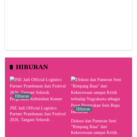
HIBURAN
Hiburan
JNE Jadi Official Logistics
Hiburan
Partner Prambanan Jazz Festival
2026, Tangani Seluruh
Diskusi dan Pameran Seni
Pergerakan Kebutuhan Konser
“Rimpang Rasa” dari
Kekecewaan sampai Kritik