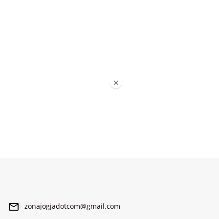
×
zonajogjadotcom@gmail.com