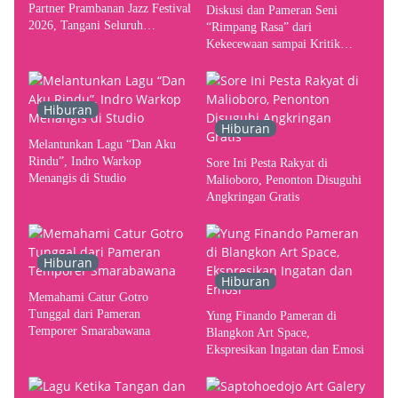
Partner Prambanan Jazz Festival
Diskusi dan Pameran Seni
2026, Tangani Seluruh
“Rimpang Rasa” dari
Pergerakan Kebutuhan Konser
Kekecewaan sampai Kritik
terhadap Yogyakarta sebagai
Pusat Pergerakan Seni Rupa
Indonesia
Hiburan
Hiburan
Melantunkan Lagu “Dan Aku
Rindu”, Indro Warkop
Sore Ini Pesta Rakyat di
Menangis di Studio
Malioboro, Penonton Disuguhi
Angkringan Gratis
Hiburan
Hiburan
Memahami Catur Gotro
Tunggal dari Pameran
Yung Finando Pameran di
Temporer Smarabawana
Blangkon Art Space,
Ekspresikan Ingatan dan Emosi