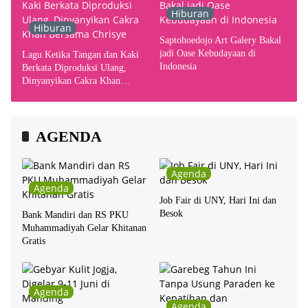
Hiburan
Hiburan
Saptohoedojo Art Galery Bakal
jadi Oase Kebudayaan di
Lagu Ketika Tangan dan Kaki
Indonesia
Berkata Diproduksi Ulang,
Dinyanyikan Cakra Khan
Bersama Chrisye
AGENDA
Agenda
Agenda
Job Fair di UNY, Hari Ini dan
Besok
Bank Mandiri dan RS PKU
Muhammadiyah Gelar Khitanan
Gratis
Agenda
Agenda