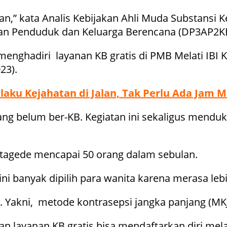
kan,” kata Analis Kebijakan Ahli Muda Substans
an Penduduk dan Keluarga Berencana (DP3AP2KB
enghadiri layanan KB gratis di PMB Melati IBI 
23).
elaku Kejahatan di Jalan, Tak Perlu Ada Jam 
yang belum ber-KB. Kegiatan ini sekaligus mend
Kotagede mencapai 50 orang dalam sebulan.
ni banyak dipilih para wanita karena merasa leb
n. Yakni, metode kontrasepsi jangka panjang (MKJ
 layanan KB gratis bisa mendaftarkan diri mela