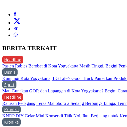
BERITA TERKAIT
Headline
Pasien Rabies Berobat di Kota Yogyakarta Masih Tinggi, Begini Penj
Bisnis
Kunjungi Kota Yogyakarta, LG Life’s Good Truck Pamerkan Produ
Sport
Mau Gunakan GOR dan Lapangan di Kota Yogyakarta? Begini Cara
Headline
Ratusan Pedagang Teras Malioboro 2 Sedang Berbunga-bunga, Temp
Kronika
KNRP DIY Gelar Mini Konser di Titik Nol, Ikut Berjuang untuk Kem
Kronika