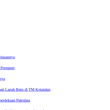
elasannya
k Premium
nya
ati Lapak Baru di TM Ketandan
erdekaan Palestina