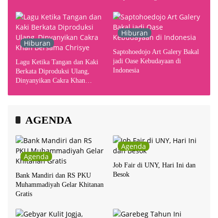
Hiburan
Hiburan
Saptohoedojo Art Galery Bakal
jadi Oase Kebudayaan di
Lagu Ketika Tangan dan Kaki
Indonesia
Berkata Diproduksi Ulang,
Dinyanyikan Cakra Khan
Bersama Chrisye
AGENDA
Agenda
Agenda
Job Fair di UNY, Hari Ini dan
Besok
Bank Mandiri dan RS PKU
Muhammadiyah Gelar Khitanan
Gratis