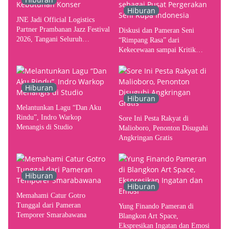
Hiburan
JNE Jadi Official Logistics
Partner Prambanan Jazz Festival
Diskusi dan Pameran Seni
2026, Tangani Seluruh
“Rimpang Rasa” dari
Pergerakan Kebutuhan Konser
Kekecewaan sampai Kritik
terhadap Yogyakarta sebagai
Pusat Pergerakan Seni Rupa
Indonesia
Hiburan
Hiburan
Melantunkan Lagu “Dan Aku
Rindu”, Indro Warkop
Sore Ini Pesta Rakyat di
Menangis di Studio
Malioboro, Penonton Disuguhi
Angkringan Gratis
Hiburan
Hiburan
Memahami Catur Gotro
Tunggal dari Pameran
Yung Finando Pameran di
Temporer Smarabawana
Blangkon Art Space,
Ekspresikan Ingatan dan Emosi