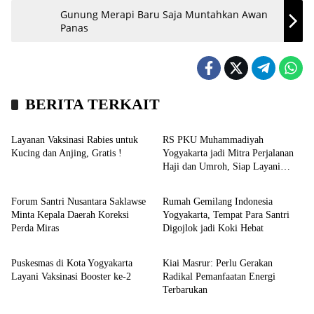
Gunung Merapi Baru Saja Muntahkan Awan
Panas
BERITA TERKAIT
Kronika
Kesehatan
Layanan Vaksinasi Rabies untuk
RS PKU Muhammadiyah
Kucing dan Anjing, Gratis !
Yogyakarta jadi Mitra Perjalanan
Haji dan Umroh, Siap Layani
Kronika
Bisnis
Vaksinasi Perjalanan Internasional
Forum Santri Nusantara Saklawse
Rumah Gemilang Indonesia
Minta Kepala Daerah Koreksi
Yogyakarta, Tempat Para Santri
Perda Miras
Digojlok jadi Koki Hebat
Kronika
Kronika
Puskesmas di Kota Yogyakarta
Kiai Masrur: Perlu Gerakan
Layani Vaksinasi Booster ke-2
Radikal Pemanfaatan Energi
Terbarukan