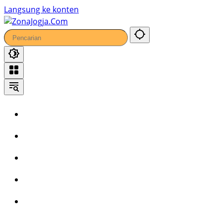
37
Langsung ke konten
Home
Headline
Kronika
Bisnis
Wisata