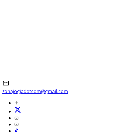
zonajogjadotcom@gmail.com