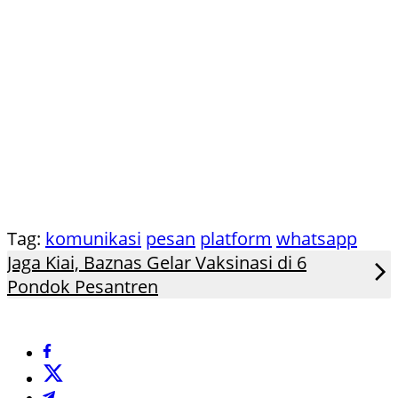
Tag:
komunikasi
pesan
platform
whatsapp
Jaga Kiai, Baznas Gelar Vaksinasi di 6
Pondok Pesantren