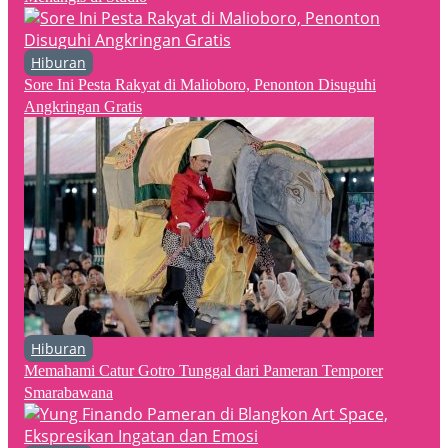
Hiburan
Sore Ini Pesta Rakyat di Malioboro, Penonton Disuguhi
Angkringan Gratis
Hiburan
Memahami Catur Gotro Tunggal dari Pameran Temporer
Smarabawana