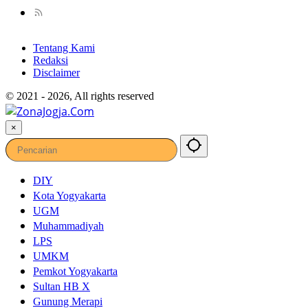
Tentang Kami
Redaksi
Disclaimer
© 2021 - 2026, All rights reserved
×
DIY
Kota Yogyakarta
UGM
Muhammadiyah
LPS
UMKM
Pemkot Yogyakarta
Sultan HB X
Gunung Merapi