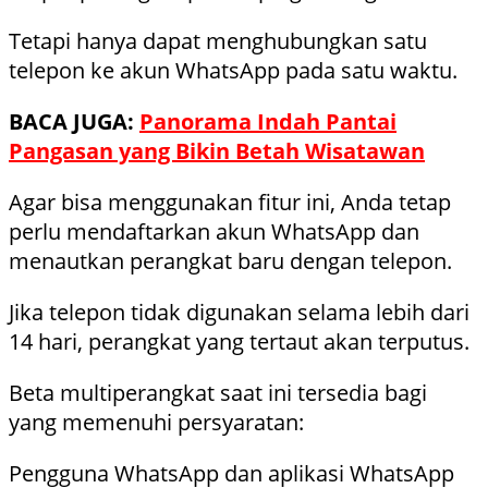
Tetapi hanya dapat menghubungkan satu
telepon ke akun WhatsApp pada satu waktu.
BACA JUGA:
Panorama Indah Pantai
Pangasan yang Bikin Betah Wisatawan
Agar bisa menggunakan fitur ini, Anda tetap
perlu mendaftarkan akun WhatsApp dan
menautkan perangkat baru dengan telepon.
Jika telepon tidak digunakan selama lebih dari
14 hari, perangkat yang tertaut akan terputus.
Beta multiperangkat saat ini tersedia bagi
yang memenuhi persyaratan:
Pengguna WhatsApp dan aplikasi WhatsApp