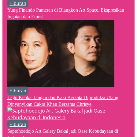
Hiburan
Yung Finando Pameran di Blangkon Art Space, Ekspresikan
Ingatan dan Emosi
Hiburan
Lagu Ketika Tangan dan Kaki Berkata Diproduksi Ulang,
Dinyanyikan Cakra Khan Bersama Chrisye
Hiburan
Saptohoedojo Art Galery Bakal jadi Oase Kebudayaan di