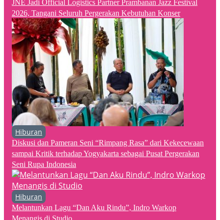
JNE Jadi Official Logistics Partner Prambanan Jazz Festival
2026, Tangani Seluruh Pergerakan Kebutuhan Konser
Hiburan
Diskusi dan Pameran Seni “Rimpang Rasa” dari Kekecewaan
sampai Kritik terhadap Yogyakarta sebagai Pusat Pergerakan
Seni Rupa Indonesia
Hiburan
Melantunkan Lagu “Dan Aku Rindu”, Indro Warkop
Menangis di Studio