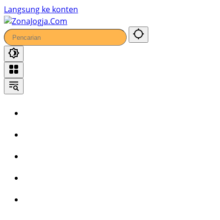
42
Langsung ke konten
Home
Headline
Kronika
Bisnis
Wisata