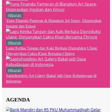
Hiburan
Yung Finando Pameran di Blangkon Art Space, Ekspresikan
Ingatan dan Emosi
Hiburan
Lagu Ketika Tangan dan Kaki Berkata Diproduksi Ulang,
Dinyanyikan Cakra Khan Bersama Chrisye
Hiburan
Saptohoedojo Art Galery Bakal jadi Oase Kebudayaan di
Indonesia
AGENDA