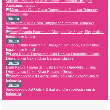
Sore Ini Pesta Rakyat di Malioboro, Penonton Disuguhi
Angkringan Gratis
Hiburan
Memahami Catur Gotro Tunggal dari Pameran Temporer
Smarabawana
Hiburan
Yung Finando Pameran di Blangkon Art Space, Ekspresikan
Ingatan dan Emosi
Hiburan
Lagu Ketika Tangan dan Kaki Berkata Diproduksi Ulang,
Dinyanyikan Cakra Khan Bersama Chrisye
Hiburan
Saptohoedojo Art Galery Bakal jadi Oase Kebudayaan di
Indonesia