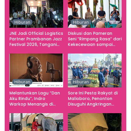
Hiburan
Hiburan
JNE Jadi Official Logistics
Diskusi dan Pameran
Partner Prambanan Jazz
Seni “Rimpang Rasa” dari
Festival 2026, Tangani
Kekecewaan sampai
Seluruh Pergerakan
Kritik terhadap
Kebutuhan Konser
Yogyakarta sebagai
Pusat Pergerakan Seni
Rupa Indonesia
Hiburan
Hiburan
Melantunkan Lagu “Dan
Sore Ini Pesta Rakyat di
Aku Rindu”, Indro
Malioboro, Penonton
Warkop Menangis di
Disuguhi Angkringan
Studio
Gratis