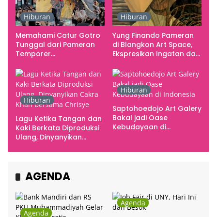
Hiburan
Hiburan
Memahami Catur Gotro
Yung Finando Pameran
Tunggal dari Pameran
di Blangkon Art Space,
Temporer
Ekspresikan Ingatan dan
Smarabawana
Emosi
Hiburan
Hiburan
Saptohoedojo Art Galery
Bakal jadi Oase
Lagu Ketika Tangan dan
Kebudayaan di
Kaki Berkata Diproduksi
Indonesia
Ulang, Dinyanyikan
Cakra Khan Bersama
Chrisye
AGENDA
Agenda
Agenda