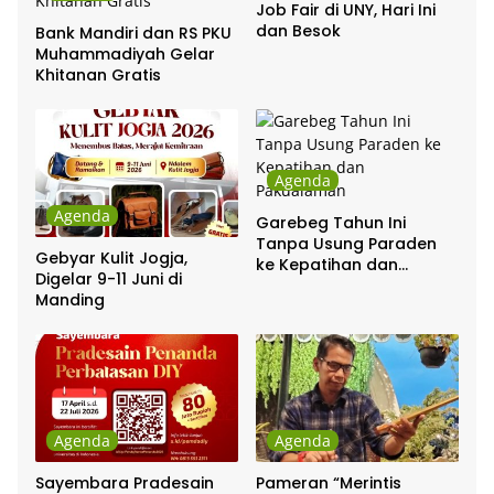
Job Fair di UNY, Hari Ini
dan Besok
Bank Mandiri dan RS PKU
Muhammadiyah Gelar
Khitanan Gratis
Agenda
Agenda
Garebeg Tahun Ini
Tanpa Usung Paraden
Gebyar Kulit Jogja,
ke Kepatihan dan
Digelar 9-11 Juni di
Pakualaman
Manding
Agenda
Agenda
Sayembara Pradesain
Pameran “Merintis