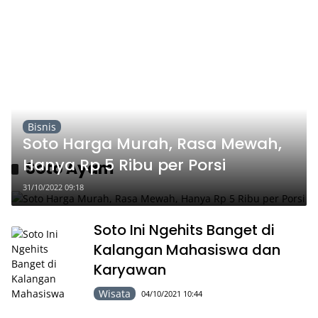
Bisnis
Soto Harga Murah, Rasa Mewah,
Hanya Rp 5 Ribu per Porsi
Soto Ayam
31/10/2022 09:18
Soto Ini Ngehits Banget di
Kalangan Mahasiswa dan
Karyawan
Wisata
04/10/2021 10:44