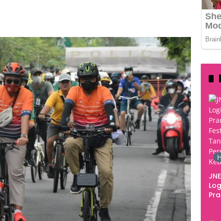
444
H
JNE
Log
Pr
Fes
Tan