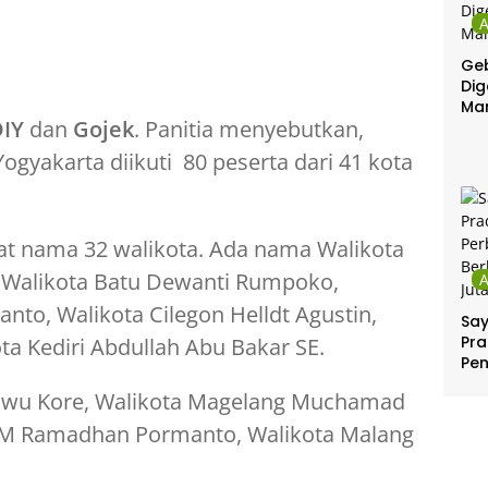
Geb
Dig
Ma
IY
dan
Gojek
. Panitia menyebutkan,
Yogyakarta diikuti 80 peserta dari 41 kota
at nama 32 walikota. Ada nama Walikota
Walikota Batu Dewanti Rumpoko,
nto, Walikota Cilegon Helldt Agustin,
Sa
Pra
ta Kediri Abdullah Abu Bakar SE.
Pe
Per
 Riwu Kore, Walikota Magelang Muchamad
Ber
Jut
 HM Ramadhan Pormanto, Walikota Malang