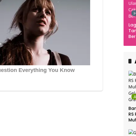
H
Lag
Tan
Ber
Ula
Ca
Ber
Ban
RS 
Mu
Gel
Gra