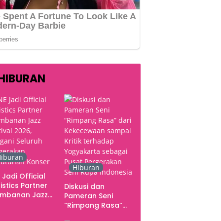
HIBURAN
iburan
Hiburan
 Jadi Official
istics Partner
Diskusi dan
ambanan Jazz
Pameran Seni
tival 2026,
“Rimpang Rasa”
gani Seluruh
dari Kekecewaan