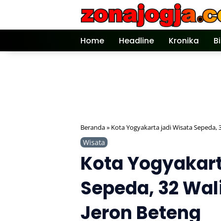
Langsung
ke
konten
Home
Headline
Kronika
B
Beranda
»
Kota Yogyakarta jadi Wisata Sepeda, 
Wisata
Kota Yogyakart
Sepeda, 32 Wal
Jeron Beteng