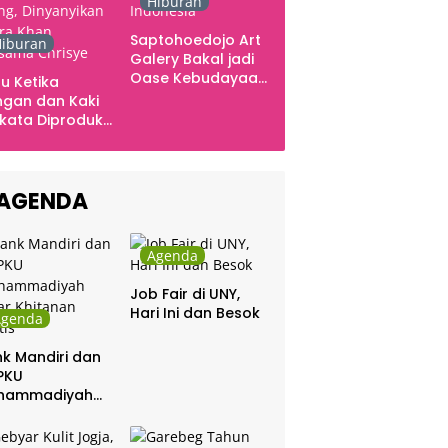
Hiburan
Saptohoedojo Art
iburan
Galery Bakal jadi
Oase Kebudayaan
u Ketika
di Indonesia
gan dan Kaki
kata Diproduksi
ng, Dinyanyikan
kra Khan
sama Chrisye
AGENDA
Agenda
Job Fair di UNY,
Hari Ini dan Besok
Agenda
k Mandiri dan
PKU
hammadiyah
ar Khitanan
tis