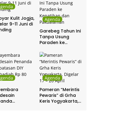
Agenda
yar Kulit Jogja,
Agenda
elar 9-11 Juni di
nding
Garebeg Tahun Ini
Tanpa Usung
Paraden ke
Kepatihan dan
Pakualaman
Agenda
Agenda
yembara
Pameran “Merintis
desain
Pewaris” di Grha
nanda
Keris Yogyakarta,
batasan DIY
Digelar 17 – 20
hadiah Rp 80
April
a