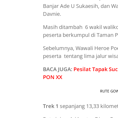
Banjar Ade U Sukaesih, dan W
Davnie.
Masih ditambah 6 wakil waliko
peserta berkumpul di Taman Pa
Sebelumnya, Wawali Heroe Po
peserta tentang lima jalur wis
BACA JUGA:
Pesilat Tapak Su
PON XX
RUTE GOWE
Trek 1
sepanjang 13,33 kilome