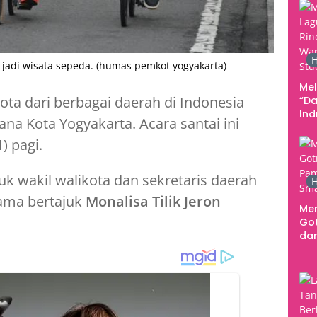
Pe
Ke
H
adi wisata sepeda. (humas pemkot yogyakarta)
Me
ta dari berbagai daerah di Indonesia
“Da
In
a Kota Yogyakarta. Acara santai ini
Men
) pagi.
k wakil walikota dan sekretaris daerah
H
ama bertajuk
Monalisa Tilik Jeron
Me
Go
dar
Te
Sm