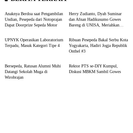
Hiburan
Sport
Anaknya Berdoa saat Pengambilan
Herry Zudianto, Dyah Suminar
Undian, Pesepeda dari Notoprajan
dan Afnan Hadikusumo Gowes
Dapat Doorprize Sepeda Motor
Bareng di UNISA, Meriahkan
Kampus
Wisata
Charity Fun Bike 2024
UPNYK Operasikan Laboratorium
Ribuan Pesepeda Bakal Serbu Kota
Terpadu, Masuk Kategori Tipe 4
Yogyakarta, Hadiri Jogja Republik
Onthel #3
Sport
Sport
Bersepeda, Ratusan Alumni Muhi
Rektor PTS se-DIY Kumpul,
Datangi Sekolah Muga di
Diskusi MBKM Sambil Gowes
Wirobrajan