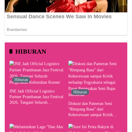
HIBURAN
Hiburan
JNE Jadi Official Logistics
Hiburan
Partner Prambanan Jazz Festival
2026, Tangani Seluruh
Diskusi dan Pameran Seni
Pergerakan Kebutuhan Konser
“Rimpang Rasa” dari
Kekecewaan sampai Kritik
terhadap Yogyakarta sebagai
Pusat Pergerakan Seni Rupa
Indonesia