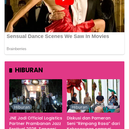
HIBURAN
Hiburan
Hiburan
JNE Jadi Official Logistics
Diskusi dan Pameran
Partner Prambanan Jazz
Seni “Rimpang Rasa” dari
Festival 2026, Tangani
Kekecewaan sampai