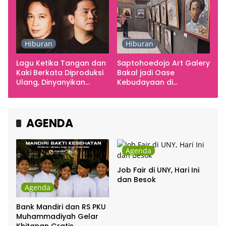
Hiburan
Hiburan
Lagu Ketika Tangan dan
Saptohoedojo Art Galery
Kaki Berkata Diproduksi
Bakal jadi Oase
Ulang, Dinyanyikan
Kebudayaan di
Cakra Khan Bersama
Indonesia
Chrisye
AGENDA
Agenda
Job Fair di UNY, Hari Ini
dan Besok
Agenda
Bank Mandiri dan RS PKU
Muhammadiyah Gelar