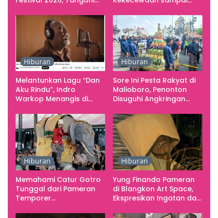
Seluruh Pergerakan
Kritik terhadap
Kebutuhan Konser
Yogyakarta sebagai
Pusat Pergerakan Seni
Rupa Indonesia
Hiburan
Hiburan
Melantunkan Lagu “Dan
Sore Ini Pesta Rakyat di
Aku Rindu”, Indro
Malioboro, Penonton
Warkop Menangis di
Disuguhi Angkringan
Studio
Gratis
Hiburan
Hiburan
Memahami Catur Gotro
Yung Finando Pameran
Tunggal dari Pameran
di Blangkon Art Space,
Temporer
Ekspresikan Ingatan dan
Smarabawana
Emosi