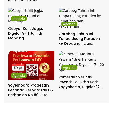
Khitanan Gratis
Agenda
Agenda
Gebyar Kulit Jogja,
Digelar 9-11 Juni di
Garebeg Tahun Ini
Manding
Tanpa Usung Paraden
ke Kepatihan dan
Pakualaman
Agenda
Agenda
Pameran “Merintis
Pewaris” di Grha Keris
Sayembara Pradesain
Yogyakarta, Digelar 17 –
Penanda Perbatasan DIY
20 April
Berhadiah Rp 80 Juta