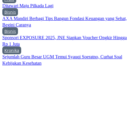
Ditawari Maju Pilkada Lagi
Bisnis
AXA Mandiri Berbagi Tips Bangun Fondasi Keuangan yang Sehat,
Begini Caranya
Bisnis
Sponsori EXPOSURE 2025, JNE Siapkan Voucher Ongkir Hingga
Rp 1 Juta
Kronika
Sejumlah Guru Besar UGM Temui Syauqi Soeratno, Curhat Soal
Kebijakan Kesehatan