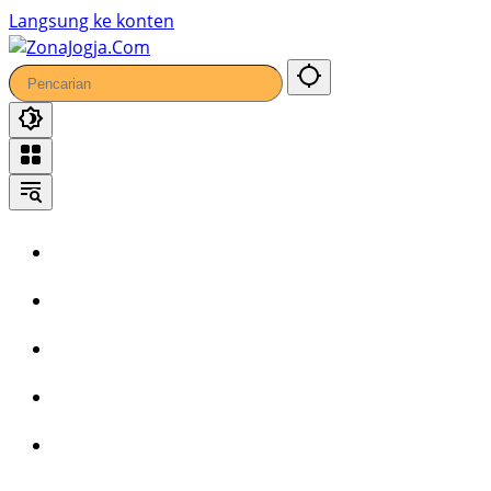
43
Langsung ke konten
Home
Headline
Kronika
Bisnis
Wisata