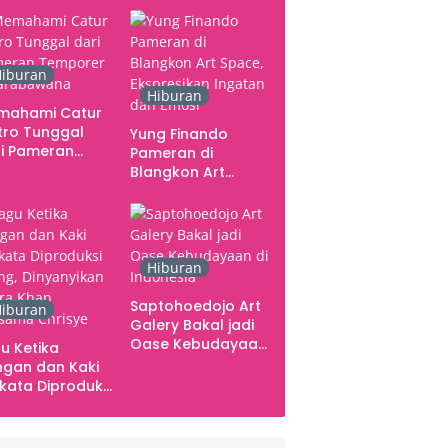
iburan
Hiburan
mahami Catur
tro Tunggal
Yung Finando
i Pameran
Pameran di
mporer
Blangkon Art
arabawana
Space, Ekspresikan
Ingatan dan Emosi
Hiburan
Saptohoedojo Art
iburan
Galery Bakal jadi
Oase Kebudayaan
u Ketika
di Indonesia
gan dan Kaki
kata Diproduksi
ng, Dinyanyikan
kra Khan
sama Chrisye