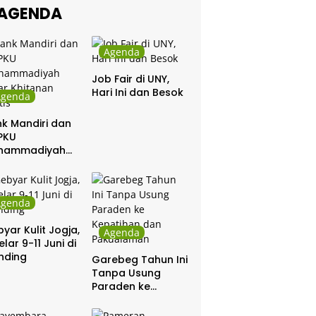
AGENDA
Agenda
Job Fair di UNY,
Hari Ini dan Besok
Agenda
k Mandiri dan
PKU
hammadiyah
ar Khitanan
tis
Agenda
yar Kulit Jogja,
Agenda
elar 9-11 Juni di
nding
Garebeg Tahun Ini
Tanpa Usung
Paraden ke
Kepatihan dan
Pakualaman