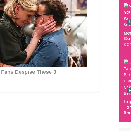
H
Me
Go
dar
Te
Sm
H
Lag
Tan
Ber
Ula
Ca
Ber