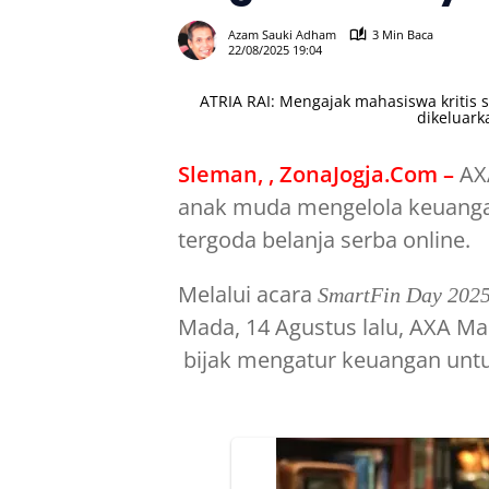
Azam Sauki Adham
3 Min Baca
22/08/2025 19:04
ATRIA RAI: Mengajak mahasiswa kritis
dikeluark
Sleman, , ZonaJogja.Com –
AXA
anak muda mengelola keuangan
tergoda belanja serba online.
Melalui acara
SmartFin Day 202
Mada, 14 Agustus lalu, AXA M
bijak mengatur keuangan unt