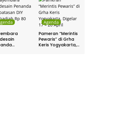
Agenda
Agenda
yembara
Pameran “Merintis
desain
Pewaris” di Grha
nanda
Keris Yogyakarta,
batasan DIY
Digelar 17 – 20
hadiah Rp 80
April
a