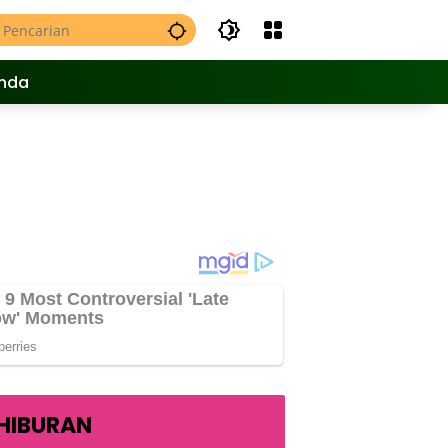
nda
HIBURAN