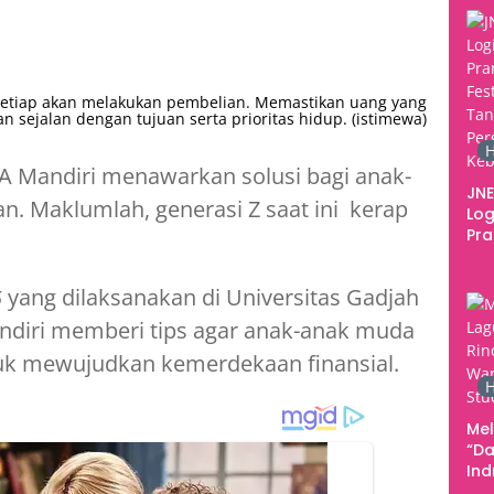
277
 setiap akan melakukan pembelian. Memastikan uang yang
an sejalan dengan tujuan serta prioritas hidup. (istimewa)
H
 Mandiri menawarkan solusi bagi anak-
JNE
. Maklumlah, generasi Z saat ini kerap
Log
Pr
Fes
Tan
yang dilaksanakan di Universitas Gadjah
5
Pe
Ke
andiri memberi tips agar anak-anak muda
uk mewujudkan kemerdekaan finansial.
H
Me
“Da
In
Men