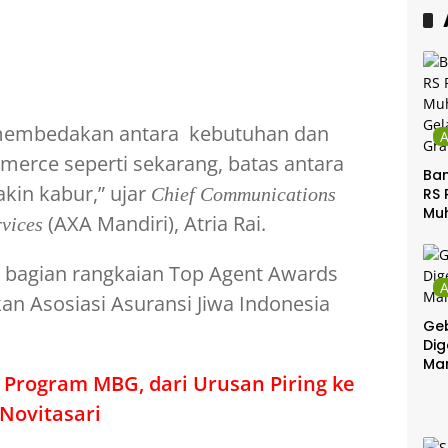
 membedakan antara kebutuhan dan
mmerce seperti sekarang, batas antara
Ban
kin kabur,” ujar
Chief Communications
RS 
Mu
(AXA Mandiri), Atria Rai.
vices
Gel
Gra
 bagian rangkaian Top Agent Awards
an Asosiasi Asuransi Jiwa Indonesia
Geb
Dig
Ma
ct Program MBG, dari Urusan Piring ke
Novitasari