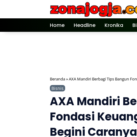
Langsung
ke
konten
Home
Headline
Kronika
B
Beranda
»
AXA Mandiri Berbagi Tips Bangun Fon
Bisnis
AXA Mandiri Be
Fondasi Keuan
Begini Caranya