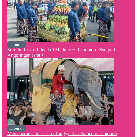
Hiburan
Sore Ini Pesta Rakyat di Malioboro, Penonton Disuguhi
Angkringan Gratis
Hiburan
Memahami Catur Gotro Tunggal dari Pameran Temporer