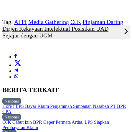
Tag:
AFPI
Media Gathering
OJK
Pinjaman Daring
Dirjen Kekayaan Intelektual Posisikan UAD
Sejajar dengan UGM
BERITA TERKAIT
Nasional
Hore ! LPS Bayar Klaim Penjaminan Simpanan Nasabah PT BPR
CPA
Nasional
OJK Cabut Izin BPR Ceper Permata Artha, LPS Siapkan
Pembayaran Klaim