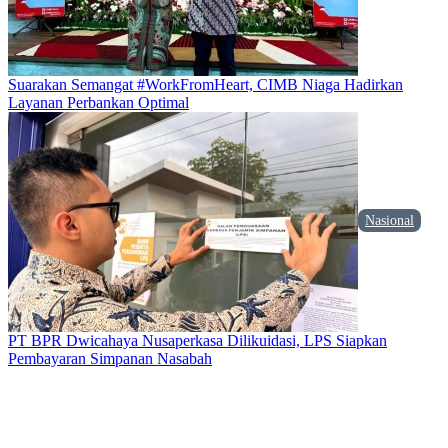
Suarakan Semangat #WorkFromHeart, CIMB Niaga Hadirkan
Layanan Perbankan Optimal
Nasional
PT BPR Dwicahaya Nusaperkasa Dilikuidasi, LPS Siapkan
Pembayaran Simpanan Nasabah