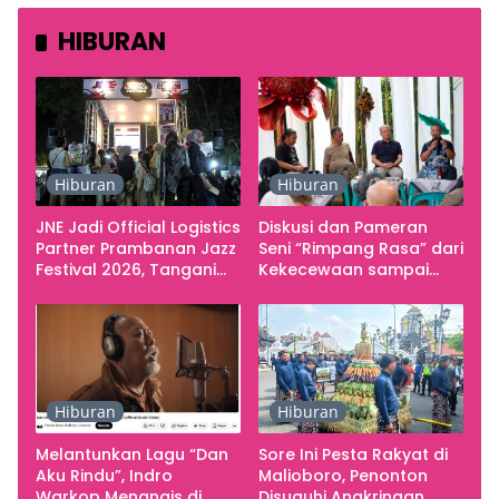
HIBURAN
Hiburan
Hiburan
JNE Jadi Official Logistics
Diskusi dan Pameran
Partner Prambanan Jazz
Seni “Rimpang Rasa” dari
Festival 2026, Tangani
Kekecewaan sampai
Seluruh Pergerakan
Kritik terhadap
Kebutuhan Konser
Yogyakarta sebagai
Pusat Pergerakan Seni
Rupa Indonesia
Hiburan
Hiburan
Melantunkan Lagu “Dan
Sore Ini Pesta Rakyat di
Aku Rindu”, Indro
Malioboro, Penonton
Warkop Menangis di
Disuguhi Angkringan