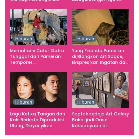
Studio
Gratis
Hiburan
Hiburan
Memahami Catur Gotro
Yung Finando Pameran
Tunggal dari Pameran
di Blangkon Art Space,
Temporer
Ekspresikan Ingatan dan
Smarabawana
Emosi
Hiburan
Hiburan
Lagu Ketika Tangan dan
Saptohoedojo Art Galery
Kaki Berkata Diproduksi
Bakal jadi Oase
Ulang, Dinyanyikan
Kebudayaan di
Cakra Khan Bersama
Indonesia
Chrisye