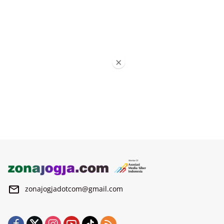
×
zonajogjadotcom@gmail.com