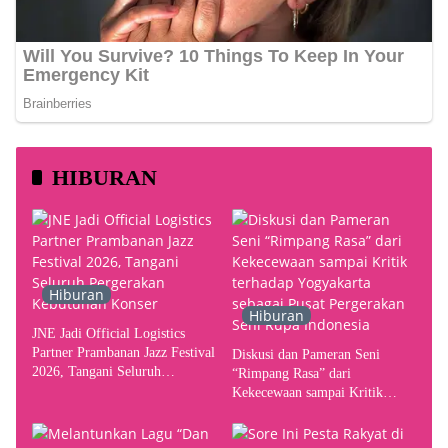
HIBURAN
Hiburan
Hiburan
JNE Jadi Official Logistics
Partner Prambanan Jazz Festival
Diskusi dan Pameran Seni
2026, Tangani Seluruh
“Rimpang Rasa” dari
Pergerakan Kebutuhan Konser
Kekecewaan sampai Kritik
terhadap Yogyakarta sebagai
Pusat Pergerakan Seni Rupa