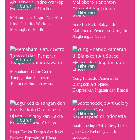
Indonesia
Hiburan
Hiburan
Melantunkan Lagu “Dan Aku
Rindu”, Indro Warkop
Sore Ini Pesta Rakyat di
Menangis di Studio
Malioboro, Penonton Disuguhi
Angkringan Gratis
Hiburan
Hiburan
Memahami Catur Gotro
Tunggal dari Pameran
Yung Finando Pameran di
Temporer Smarabawana
Blangkon Art Space,
Ekspresikan Ingatan dan Emosi
Hiburan
Hiburan
Saptohoedojo Art Galery Bakal
jadi Oase Kebudayaan di
Lagu Ketika Tangan dan Kaki
Indonesia
Berkata Diproduksi Ulang,