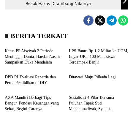
Besok Harus Ditambang Nilainya
BERITA TERKAIT
Kronika
Kampus
Ketua PP Aisyiyah 2 Periode
LPS Bantu Rp 1,2 Miliar ke UGM,
Meninggal Dunia, Haedar Nashir
Bayar UKT 100 Mahasiswa
Sampaikan Duka Mendalam
Terdampak Banjir
Headline
Profil
DPD RI Evaluasi Raperda dan
Ditawari Maju Pilkada Lagi
Perda Pendidikan di DIY
Bisnis
Kronika
AXA Mandiri Berbagi Tips
Sosialisasi 4 Pilar Bersama
Bangun Fondasi Keuangan yang
Puluhan Tapak Suci
Sehat, Begini Caranya
Muhammadiyah, Syauqi
Ungkapkan Filosofi Seorang
Kstaria