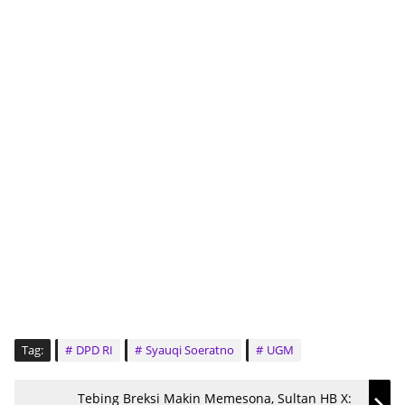
Tag:
DPD RI
Syauqi Soeratno
UGM
Tebing Breksi Makin Memesona, Sultan HB X: