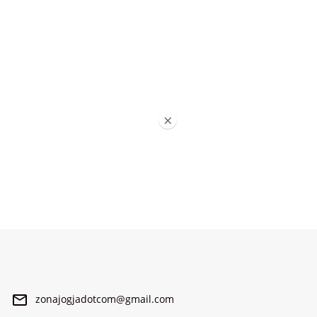
×
zonajogjadotcom@gmail.com