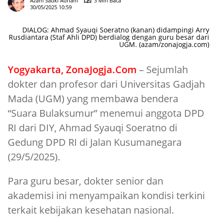
Azam Sauki Adham
3 Min Baca
30/05/2025 10:59
DIALOG: Ahmad Syauqi Soeratno (kanan) didampingi Arry
Rusdiantara (Staf Ahli DPD) berdialog dengan guru besar dari
UGM. (azam/zonajogja.com)
Yogyakarta, ZonaJogja.Com
– Sejumlah
dokter dan profesor dari Universitas Gadjah
Mada (UGM) yang membawa bendera
“Suara Bulaksumur” menemui anggota DPD
RI dari DIY, Ahmad Syauqi Soeratno di
Gedung DPD RI di Jalan Kusumanegara
(29/5/2025).
Para guru besar, dokter senior dan
akademisi ini menyampaikan kondisi terkini
terkait kebijakan kesehatan nasional.