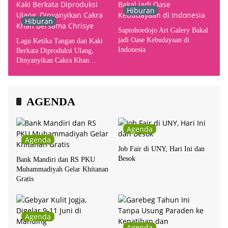
Hiburan
Hiburan
Saptohoedojo Art Galery Bakal
jadi Oase Kebudayaan di
Lagu Ketika Tangan dan Kaki
Indonesia
Berkata Diproduksi Ulang,
Dinyanyikan Cakra Khan
Bersama Chrisye
AGENDA
Agenda
Agenda
Job Fair di UNY, Hari Ini dan
Besok
Bank Mandiri dan RS PKU
Muhammadiyah Gelar Khitanan
Gratis
Agenda
Agenda