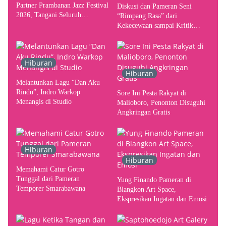
Partner Prambanan Jazz Festival
Diskusi dan Pameran Seni
2026, Tangani Seluruh
“Rimpang Rasa” dari
Pergerakan Kebutuhan Konser
Kekecewaan sampai Kritik
terhadap Yogyakarta sebagai
Pusat Pergerakan Seni Rupa
Indonesia
Hiburan
Hiburan
Melantunkan Lagu “Dan Aku
Rindu”, Indro Warkop
Sore Ini Pesta Rakyat di
Menangis di Studio
Malioboro, Penonton Disuguhi
Angkringan Gratis
Hiburan
Hiburan
Memahami Catur Gotro
Tunggal dari Pameran
Yung Finando Pameran di
Temporer Smarabawana
Blangkon Art Space,
Ekspresikan Ingatan dan Emosi