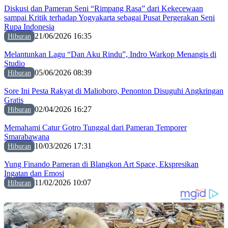
Diskusi dan Pameran Seni “Rimpang Rasa” dari Kekecewaan
sampai Kritik terhadap Yogyakarta sebagai Pusat Pergerakan Seni
Rupa Indonesia
21/06/2026 16:35
Hiburan
Melantunkan Lagu “Dan Aku Rindu”, Indro Warkop Menangis di
Studio
05/06/2026 08:39
Hiburan
Sore Ini Pesta Rakyat di Malioboro, Penonton Disuguhi Angkringan
Gratis
02/04/2026 16:27
Hiburan
Memahami Catur Gotro Tunggal dari Pameran Temporer
Smarabawana
10/03/2026 17:31
Hiburan
Yung Finando Pameran di Blangkon Art Space, Ekspresikan
Ingatan dan Emosi
11/02/2026 10:07
Hiburan