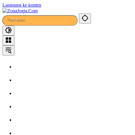
32
Langsung ke konten
Home
Headline
Kronika
Bisnis
Wisata
Hiburan