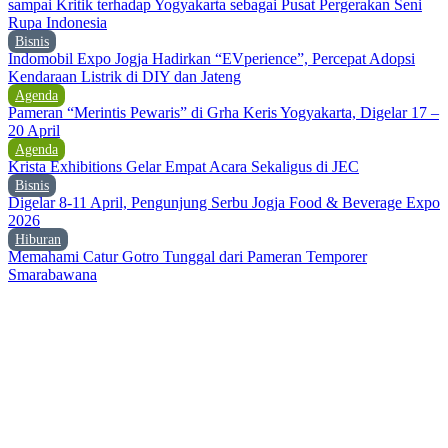
sampai Kritik terhadap Yogyakarta sebagai Pusat Pergerakan Seni
Rupa Indonesia
Bisnis
Indomobil Expo Jogja Hadirkan “EVperience”, Percepat Adopsi
Kendaraan Listrik di DIY dan Jateng
Agenda
Pameran “Merintis Pewaris” di Grha Keris Yogyakarta, Digelar 17 –
20 April
Agenda
Krista Exhibitions Gelar Empat Acara Sekaligus di JEC
Bisnis
Digelar 8-11 April, Pengunjung Serbu Jogja Food & Beverage Expo
2026
Hiburan
Memahami Catur Gotro Tunggal dari Pameran Temporer
Smarabawana