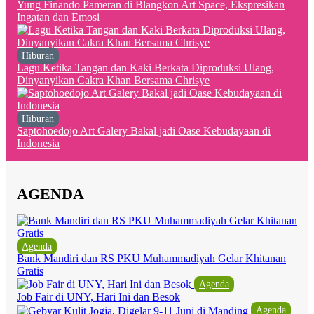
Yung Finando Pameran di Blangkon Art Space, Ekspresikan
Ingatan dan Emosi
Hiburan
Lagu Ketika Tangan dan Kaki Berkata Diproduksi Ulang,
Dinyanyikan Cakra Khan Bersama Chrisye
Hiburan
Saptohoedojo Art Galery Bakal jadi Oase Kebudayaan di
Indonesia
AGENDA
Agenda
Bank Mandiri dan RS PKU Muhammadiyah Gelar Khitanan
Gratis
Agenda
Job Fair di UNY, Hari Ini dan Besok
Agenda